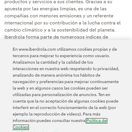
productos y servicios a sus clientes. Gracias a su
apuesta por las energías limpias, es una de las
compañías con menores emisiones y un referente
internacional por su contribución a la lucha contra el
cambio climático y a la sostenibilidad del planeta.
Iberdrola forma parte de numerosos índices de
sostenibilidad internacionales, entre ellos, Dow Jones
En www.iberdrola.com utilizamos cookies propias y de
Sustainability Index y FTSE 4Good, y es considerada
terceros para mejorar tu experiencia como usuario.
una de las eléctricas más sostenibles del mundo.
Analizamos la cantidad y la calidad de tus
interacciones en nuestra web respetando tu privacidad,
analizando de manera anónima tus hábitos de
navegación y preferencias para mejorar continuamente
la web y en algunos casos las cookies pueden ser
utilizadas para personalización de anuncios. Ten en
cuenta que la no aceptación de algunas cookies puede
Contacta
Clientes
Política de Privacidad
Información legal
interferir en el correcto funcionamiento de la web (por
Política de cookies
Configuración de cookies
Accesibilidad
ejemplo la reproducción de videos). Para más
información puedes consultar nuestra
Política de
Canal de denuncias
Cookies