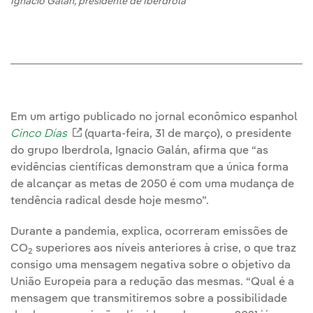
Ignacio Galán, presidente de Iberdrola
Em um artigo publicado no jornal econômico espanhol
Cinco Días
Link externo, abra em uma nova aba.
(quarta-feira, 31 de março), o presidente
do grupo Iberdrola, Ignacio Galán, afirma que “as
evidências científicas demonstram que a única forma
de alcançar as metas de 2050 é com uma mudança de
tendência radical desde hoje mesmo”.
Durante a pandemia, explica, ocorreram emissões de
CO
superiores aos níveis anteriores à crise, o que traz
2
consigo uma mensagem negativa sobre o objetivo da
União Europeia para a redução das mesmas. “Qual é a
mensagem que transmitiremos sobre a possibilidade