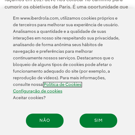
cumprir os objetivos de Paris. É uma oportunidade que
não podemos nos permitir deixar passar”.
Em www.iberdrola.com, utilizamos cookies próprios e
de terceiros para melhorar sua experiência de usuário.
Analisamos a quantidade e a qualidade de suas
interações em nosso site respeitando sua privacidade,
analisando de forma anônima seus hábitos de
navegação e preferências para melhorar
continuamente nossos serviços. Destacamos que o
Contato
Clientes
Política de Privacidade
Informação legal
bloqueio de alguns tipos de cookies pode afetar o
Política de cookies
Configuração de cookies
Acessibilidade
funcionamento adequado do site (por exemplo, a
reprodução de vídeos). Para mais informações,
Canal de denúncias
consulte nossa
Política de Cookies
Configuração de cookies
Aceitar cookies?
© 2026 Iberdrola, S.A. Todos os direitos reservados.
NÃO
SIM