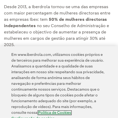
Desde 2013, a Iberdrola tornou-se uma das empresas
com maior percentagem de mulheres directoras entre
as empresas Ibex: tem
50% de mulheres directoras
independentes
no seu Conselho de Administração e
estabeleceu o objectivo de aumentar a presença de
mulheres em cargos de gestão para atingir 30% até
2025.
Em www.iberdrola.com, utilizamos cookies próprios e
de terceiros para melhorar sua experiência de usuário.
Analisamos a quantidade e a qualidade de suas
interações em nosso site respeitando sua privacidade,
analisando de forma anônima seus hábitos de
navegação e preferências para melhorar
continuamente nossos serviços. Destacamos que o
Contato
Clientes
Política de Privacidade
Informação legal
bloqueio de alguns tipos de cookies pode afetar o
Transparência no uso da IA
Política de cookies
Configuração de cookies
funcionamento adequado do site (por exemplo, a
reprodução de vídeos). Para mais informações,
Acessibilidade
Canal de denúncias
consulte nossa
Política de Cookies