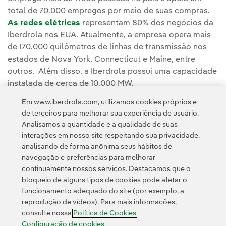
total de 70.000 empregos por meio de suas compras.
As redes elétricas
representam 80% dos negócios da
Iberdrola nos EUA. Atualmente, a empresa opera mais
de 170.000 quilômetros de linhas de transmissão nos
estados de Nova York, Connecticut e Maine, entre
outros. Além disso, a Iberdrola possui uma capacidade
instalada de cerca de 10.000 MW.
Em www.iberdrola.com, utilizamos cookies próprios e
de terceiros para melhorar sua experiência de usuário.
Analisamos a quantidade e a qualidade de suas
interações em nosso site respeitando sua privacidade,
analisando de forma anônima seus hábitos de
navegação e preferências para melhorar
continuamente nossos serviços. Destacamos que o
Contato
Clientes
Política de Privacidade
Informação legal
bloqueio de alguns tipos de cookies pode afetar o
Transparência no uso da IA
Política de cookies
Configuração de cookies
funcionamento adequado do site (por exemplo, a
reprodução de vídeos). Para mais informações,
Acessibilidade
Canal de denúncias
consulte nossa
Política de Cookies
Configuração de cookies