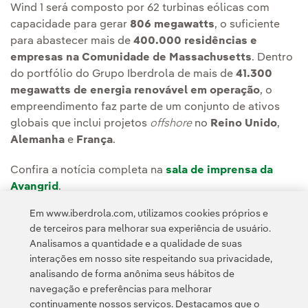
Wind 1 será composto por 62 turbinas eólicas com
capacidade para gerar
806 megawatts
, o suficiente
para abastecer mais de
400.000 residências e
empresas na Comunidade de Massachusetts
. Dentro
do portfólio do Grupo Iberdrola de mais de
41.300
megawatts de energia renovável em operação
, o
empreendimento faz parte de um conjunto de ativos
globais que inclui projetos
offshore
no
Reino Unido
,
Alemanha
e
França
.
Confira a notícia completa na
sala de imprensa da
Avangrid
.
Em www.iberdrola.com, utilizamos cookies próprios e
* A Iberdrola, S.A. tem 81,5% de participação acionária
de terceiros para melhorar sua experiência de usuário.
na Avangrid, Inc.
Analisamos a quantidade e a qualidade de suas
interações em nosso site respeitando sua privacidade,
analisando de forma anônima seus hábitos de
navegação e preferências para melhorar
continuamente nossos serviços. Destacamos que o