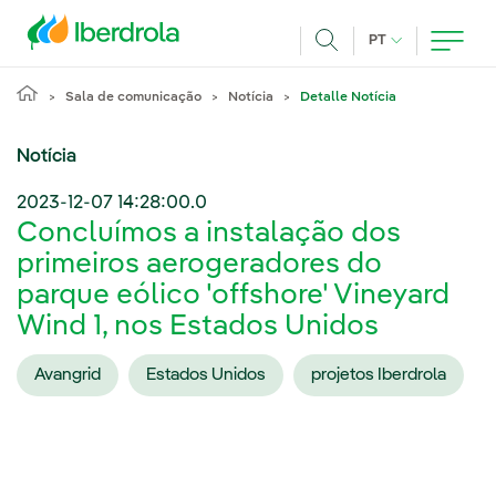
Pasar al contenido principal
IDIOMA ATUAL
PT
Achar
Sala de comunicação
Notícia
Detalle Notícia
Notícia
2023-12-07 14:28:00.0
Concluímos a instalação dos
primeiros aerogeradores do
parque eólico 'offshore' Vineyard
Wind 1, nos Estados Unidos
Avangrid
Estados Unidos
projetos Iberdrola