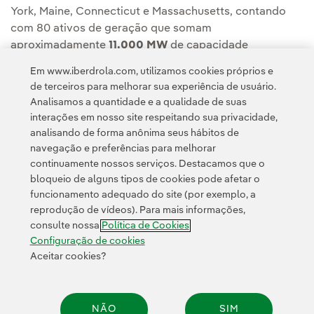
York, Maine, Connecticut e Massachusetts, contando
com 80 ativos de geração que somam
aproximadamente
11.000 MW
de capacidade
instalada.
Em www.iberdrola.com, utilizamos cookies próprios e
de terceiros para melhorar sua experiência de usuário.
Analisamos a quantidade e a qualidade de suas
interações em nosso site respeitando sua privacidade,
analisando de forma anônima seus hábitos de
navegação e preferências para melhorar
continuamente nossos serviços. Destacamos que o
Contato
Clientes
Política de Privacidade
Informação legal
bloqueio de alguns tipos de cookies pode afetar o
Transparência no uso da IA
Política de cookies
Configuração de cookies
funcionamento adequado do site (por exemplo, a
reprodução de vídeos). Para mais informações,
Acessibilidade
Canal de denúncias
consulte nossa
Política de Cookies
Configuração de cookies
Aceitar cookies?
© 2026 Iberdrola, S.A. Todos os direitos reservados.
NÃO
SIM