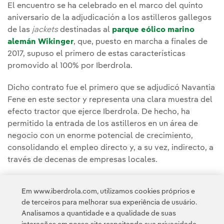
El encuentro se ha celebrado en el marco del quinto
aniversario de la adjudicación a los astilleros gallegos
de las
jackets
destinadas al
parque eólico marino
alemán Wikinger
, que, puesto en marcha a finales de
2017, supuso el primero de estas características
promovido al 100% por Iberdrola.
Dicho contrato fue el primero que se adjudicó Navantia
Fene en este sector y representa una clara muestra del
efecto tractor que ejerce Iberdrola. De hecho, ha
permitido la entrada de los astilleros en un área de
negocio con un enorme potencial de crecimiento,
consolidando el empleo directo y, a su vez, indirecto, a
través de decenas de empresas locales.
El impacto económico de la actividad de Iberdrola en
Em www.iberdrola.com, utilizamos cookies próprios e
Galicia ascendió, solo en 2018, a cerca de 380 millones
de terceiros para melhorar sua experiência de usuário.
de euros.
Analisamos a quantidade e a qualidade de suas