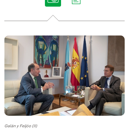
Galán y Feijóo (II)
Ga