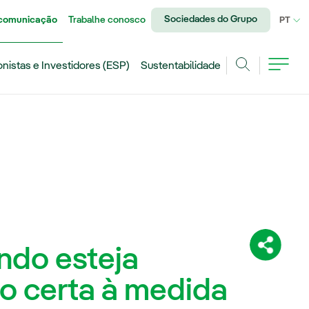
Sociedades do Grupo
 comunicação
Trabalhe conosco
IDI
PT
onistas e Investidores (ESP)
Sustentabilidade
Achar
ndo esteja
Compartil
o certa à medida