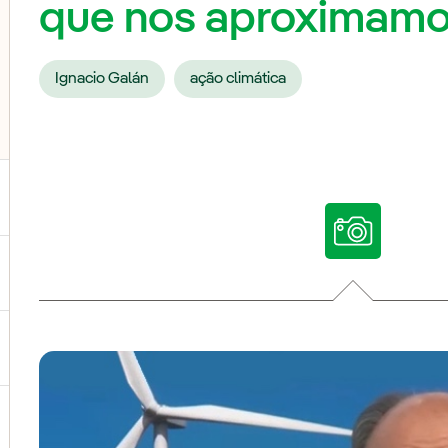
que nos aproximam
Ignacio Galán
ação climática
ternar submenu de Nossas vozes
ternar submenu de Multimídia
ternar submenu de Redes sociais