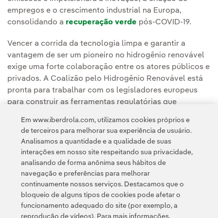
empregos e o crescimento industrial na Europa,
consolidando a
recuperação verde
pós-COVID-19.
Vencer a corrida da tecnologia limpa e garantir a
vantagem de ser um pioneiro no hidrogênio renovável
exige uma forte colaboração entre os atores públicos e
privados. A Coalizão pelo Hidrogênio Renovável está
pronta para trabalhar com os legisladores europeus
para construir as ferramentas regulatórias que
permitirão à Europa atingir seus objetivos.
Em www.iberdrola.com, utilizamos cookies próprios e
de terceiros para melhorar sua experiência de usuário.
Analisamos a quantidade e a qualidade de suas
interações em nosso site respeitando sua privacidade,
analisando de forma anônima seus hábitos de
navegação e preferências para melhorar
continuamente nossos serviços. Destacamos que o
Contato
Clientes
Política de Privacidade
Informação legal
bloqueio de alguns tipos de cookies pode afetar o
Transparência no uso da IA
Política de cookies
Configuração de cookies
funcionamento adequado do site (por exemplo, a
reprodução de vídeos). Para mais informações,
Acessibilidade
Canal de denúncias