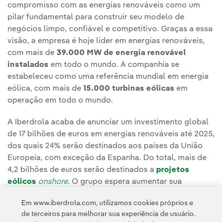
compromisso com as energias renováveis como um
pilar fundamental para construir seu modelo de
negócios limpo, confiável e competitivo. Graças a essa
visão, a empresa é hoje líder em energias renováveis,
com mais de
39.000 MW de energia renovável
instalados
em todo o mundo. A companhia se
estabeleceu como uma referência mundial em energia
eólica, com mais de
15.000 turbinas eólicas
em
operação em todo o mundo.
A Iberdrola acaba de anunciar um investimento global
de 17 bilhões de euros em energias renováveis até 2025,
dos quais 24% serão destinados aos países da União
Europeia, com exceção da Espanha. Do total, mais de
4,2 bilhões de euros serão destinados a
projetos
eólicos
onshore
. O grupo espera aumentar sua
capacidade instalada renovável em 12.100 MW nos
Em www.iberdrola.com, utilizamos cookies próprios e
próximos anos – 3.100 MW de eólica onshore – para
de terceiros para melhorar sua experiência de usuário.
chegar a 52.000 MW até 2025.