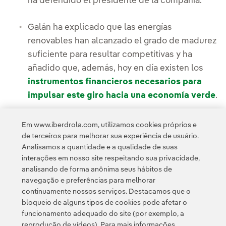
ha defendido el presidente de la compañía.
Galán ha explicado que las energías
renovables han alcanzado el grado de madurez
suficiente para resultar competitivas y ha
añadido que, además, hoy en día existen los
instrumentos financieros necesarios para
impulsar este giro hacia una economía verde
.
Em www.iberdrola.com, utilizamos cookies próprios e
de terceiros para melhorar sua experiência de usuário.
Analisamos a quantidade e a qualidade de suas
interações em nosso site respeitando sua privacidade,
analisando de forma anônima seus hábitos de
navegação e preferências para melhorar
continuamente nossos serviços. Destacamos que o
Contato
Clientes
Política de Privacidade
Informação legal
bloqueio de alguns tipos de cookies pode afetar o
Transparência no uso da IA
Política de cookies
Configuração de cookies
funcionamento adequado do site (por exemplo, a
reprodução de vídeos). Para mais informações,
Acessibilidade
Canal de denúncias