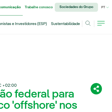
Sociedades do Grupo
 comunicação
Trabalhe conosco
IDI
PT
onistas e Investidores (ESP)
Sustentabilidade
Achar
C +02:00
o federal para
Compartil
o 'offshore' nos