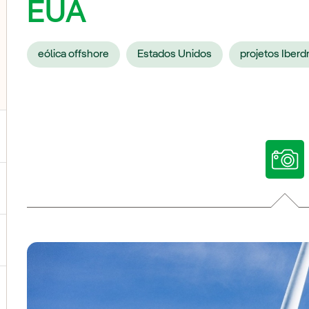
EUA
eólica offshore
Estados Unidos
projetos Iberd
ternar submenu de Nossas vozes
ternar submenu de Multimídia
ternar submenu de Redes sociais