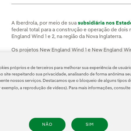
A Iberdrola, por meio de sua
subsidiária nos Esta
federal total para a construção e operação de dois
England Wind 1 e 2, na região da Nova Inglaterra.
Os projetos New England Wind 1 e New England Win
energia limpa e segura para abastecer quase um mi
kies próprios e de terceiros para melhorar sua experiência de usuári
Leia a notícia completa na
Sala de Comunicação d
o site respeitando sua privacidade, analisando de forma anônima se
ente nossos serviços. Destacamos que o bloqueio de alguns tipos d
 exemplo, a reprodução de vídeos). Para mais informações, consult
NÃO
SIM
Informação legal
Transparência no uso da IA
Política de cookies
Configuração de