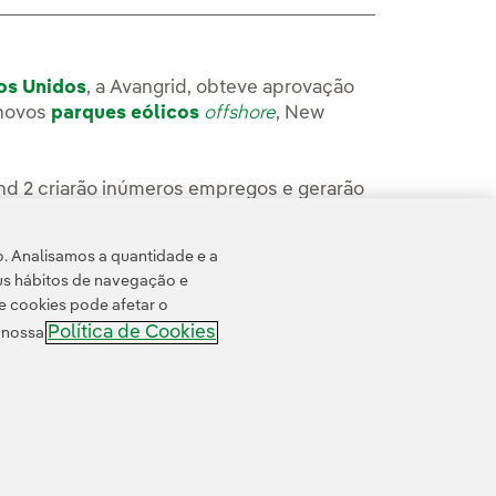
dos Unidos
, a Avangrid, obteve aprovação
 novos
parques eólicos
offshore
, New
d 2 criarão inúmeros empregos e gerarão
lhão de residências e empresas na região.
o. Analisamos a quantidade e a
a Avangrid
.
us hábitos de navegação e
e cookies pode afetar o
Política de Cookies
e nossa
 cookies
Acessibilidade
Canal de denúncias