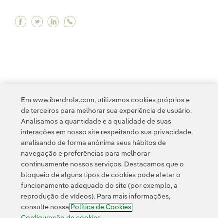
Facebook Iniciamos instalação de módulos em C
Twitter Iniciamos instalação de módulos em
Linkedin Iniciamos instalação de módul
<
1
...
8
9
10
11
12
...
18
>
Em www.iberdrola.com, utilizamos cookies próprios e
de terceiros para melhorar sua experiência de usuário.
Analisamos a quantidade e a qualidade de suas
interações em nosso site respeitando sua privacidade,
analisando de forma anônima seus hábitos de
navegação e preferências para melhorar
continuamente nossos serviços. Destacamos que o
Contato
Clientes
Política de Privacidade
Informação legal
bloqueio de alguns tipos de cookies pode afetar o
Transparência no uso da IA
Política de cookies
Configuração de cookies
funcionamento adequado do site (por exemplo, a
reprodução de vídeos). Para mais informações,
Acessibilidade
Canal de denúncias
consulte nossa
Política de Cookies