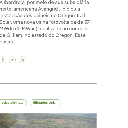
A Iberdrola, por meio de sua subsidiária
norte-americana Avangrid , iniciou a
instalação dos painéis no Oregon Trail
Solar, uma nova usina fotovoltaica de 57
MWdc (41 MWac) localizada no condado
de Gilliam, no estado do Oregon. Esse
passo...
a rede diante de fenômenos meteorológicos extremos 
a da rede diante de fenômenos meteorológicos extremos
ência da rede diante de fenômenos meteorológicos ext
Facebook Iberdrola inicia instalação do projeto Or
Twitter Iberdrola inicia instalação do projeto 
Linkedin Iberdrola inicia instalação do pro
redes elétricas
Estados Unidos