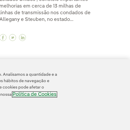
melhorias em cerca de 13 milhas de
linhas de transmissão nos condados de
Allegany e Steuben, no estado...
ateria de grande escala nos Estados Unidos
 bateria de grande escala nos Estados Unidos
meira bateria de grande escala nos Estados Unidos
Facebook Iberdrola avança na modernização da red
Twitter Iberdrola avança na modernização da r
Linkedin Iberdrola avança na modernização
2
3
...
10
11
...
18
>
o. Analisamos a quantidade e a
us hábitos de navegação e
e cookies pode afetar o
Política de Cookies
e nossa
 cookies
Acessibilidade
Canal de denúncias