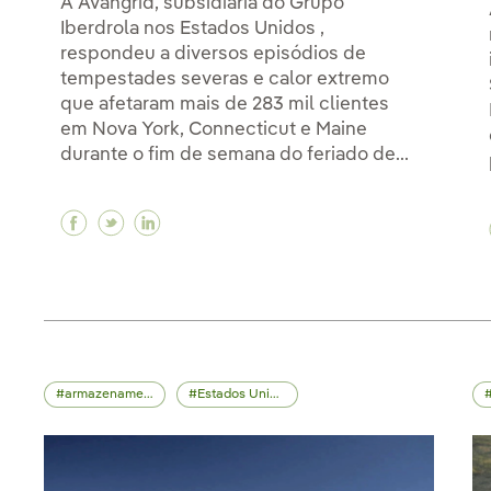
A Avangrid, subsidiária do Grupo
Iberdrola nos Estados Unidos ,
respondeu a diversos episódios de
tempestades severas e calor extremo
que afetaram mais de 283 mil clientes
em Nova York, Connecticut e Maine
durante o fim de semana do feriado de...
Facebook Iberdrola reforça a resiliência d
Twitter Iberdrola reforça a resiliênci
Linkedin Iberdrola reforça a resili
armazenamento energético
Estados Unidos