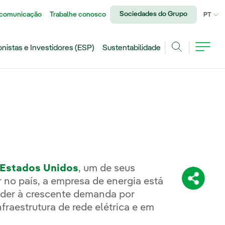
Sociedades do Grupo
 comunicação
Trabalhe conosco
IDI
PT
onistas e Investidores (ESP)
Sustentabilidade
Achar
 Estados Unidos
, um de seus
 no país, a empresa de energia está
Compartil
nder à crescente demanda por
fraestrutura de rede elétrica e em