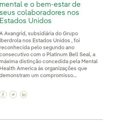
mental e o bem-estar de
seus colaboradores nos
Estados Unidos
A Avangrid, subsidiária do Grupo
Iberdrola nos Estados Unidos , foi
reconhecida pelo segundo ano
consecutivo com o Platinum Bell Seal, a
máxima distinção concedida pela Mental
Health America às organizações que
demonstram um compromisso...
egadora de referência para militares e veteranos no
pregadora de referência para militares e veteranos 
mo empregadora de referência para militares e veter
Facebook Iberdrola reforça seu compromisso com 
Twitter Iberdrola reforça seu compromisso co
Linkedin Iberdrola reforça seu compromis