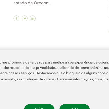
estado de Oregon,...
Facebook Iberdrola constrói sua primeira b
Twitter Iberdrola constrói sua primeira
Linkedin Iberdrola constrói sua pri
1
kies próprios e de terceiros para melhorar sua experiência de usuári
o site respeitando sua privacidade, analisando de forma anônima se
ente nossos serviços. Destacamos que o bloqueio de alguns tipos d
 exemplo, a reprodução de vídeos). Para mais informações, consult
Informação legal
Transparência no uso da IA
Política de cookies
Configuração de