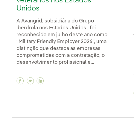
veteranos nos Estados
Unidos
A Avangrid, subsidiária do Grupo
Iberdrola nos Estados Unidos , foi
reconhecida em julho deste ano como
“Military Friendly Employer 2026”, uma
distinção que destaca as empresas
comprometidas com a contratação, o
desenvolvimento profissional e...
Facebook Avangrid é reconhecida como empr
Twitter Avangrid é reconhecida como em
Linkedin Avangrid é reconhecida co