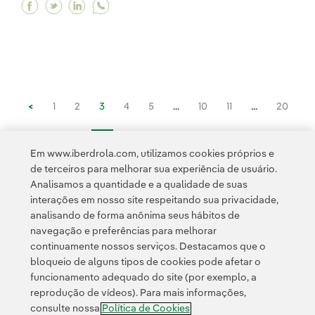
Facebook Iberdrola é a primeira empresa do mu
Twitter Iberdrola é a primeira empresa do 
Linkedin Iberdrola é a primeira empres
<
1
2
3
4
5
...
10
11
...
20
21
...
23
>
Em www.iberdrola.com, utilizamos cookies próprios e
de terceiros para melhorar sua experiência de usuário.
Analisamos a quantidade e a qualidade de suas
interações em nosso site respeitando sua privacidade,
analisando de forma anônima seus hábitos de
navegação e preferências para melhorar
continuamente nossos serviços. Destacamos que o
Contato
Clientes
Política de Privacidade
Informação legal
bloqueio de alguns tipos de cookies pode afetar o
Transparência no uso da IA
Política de cookies
Configuração de cookies
funcionamento adequado do site (por exemplo, a
reprodução de vídeos). Para mais informações,
Acessibilidade
Canal de denúncias
consulte nossa
Política de Cookies