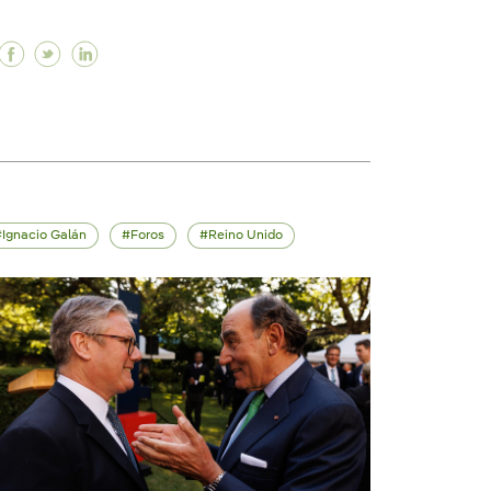
Facebook Iberdrola recebe principais empresas in
Twitter Iberdrola recebe principais empresas 
Linkedin Iberdrola recebe principais empr
nacio Galán reafirma o compromisso da Iberdrola com 
Ignacio Galán reafirma o compromisso da Iberdrola co
lva, Ignacio Galán reafirma o compromisso da Iberdro
Ignacio Galán
Foros
Reino Unido