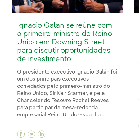
Ignacio Galán se reúne com
o primeiro-ministro do Reino
Unido em Downing Street
para discutir oportunidades
de investimento
O presidente executivo Ignacio Galán foi
um dos principais executivos
convidados pelo primeiro-ministro do
Reino Unido, Sir Keir Starmer, e pela
Chanceler do Tesouro Rachel Reeves
para participar da mesa-redonda
empresarial Reino Unido-Espanha...
Facebook Ignacio Galán se reúne com o prim
Twitter Ignacio Galán se reúne com o p
Linkedin Ignacio Galán se reúne co