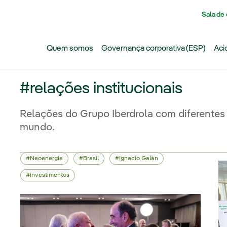
Pasar al contenido principal
Sala de
Quem somos
Governança corporativa (ESP)
Aci
#relações institucionais
Relações do Grupo Iberdrola com diferentes 
mundo.
Neoenergia
Brasil
Ignacio Galán
investimentos