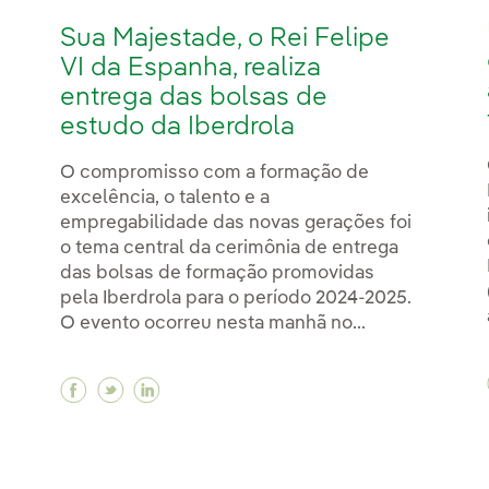
Sua Majestade, o Rei Felipe
VI da Espanha, realiza
entrega das bolsas de
estudo da Iberdrola
O compromisso com a formação de
excelência, o talento e a
empregabilidade das novas gerações foi
o tema central da cerimônia de entrega
das bolsas de formação promovidas
pela Iberdrola para o período 2024-2025.
O evento ocorreu nesta manhã no...
Facebook Sua Majestade, o Rei Felipe VI da 
Twitter Sua Majestade, o Rei Felipe VI d
Linkedin Sua Majestade, o Rei Felipe