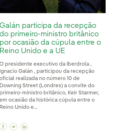
Galán participa da recepção
do primeiro-ministro britânico
por ocasião da cúpula entre o
Reino Unido e a UE
O presidente executivo da Iberdrola ,
Ignacio Galán , participou da recepção
oficial realizada no número 10 de
Downing Street (Londres) a convite do
primeiro-ministro britânico, Keir Starmer,
em ocasião da histórica cúpula entre o
Reino Unido e...
Facebook Galán participa da recepção do primeiro-
Twitter Galán participa da recepção do primeir
Linkedin Galán participa da recepção do pr
eiro-ministro do Reino Unido em Downing Street para
rimeiro-ministro do Reino Unido em Downing Street pa
m o primeiro-ministro do Reino Unido em Downing Stre