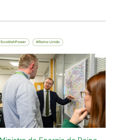
ScottishPower
Reino Unido