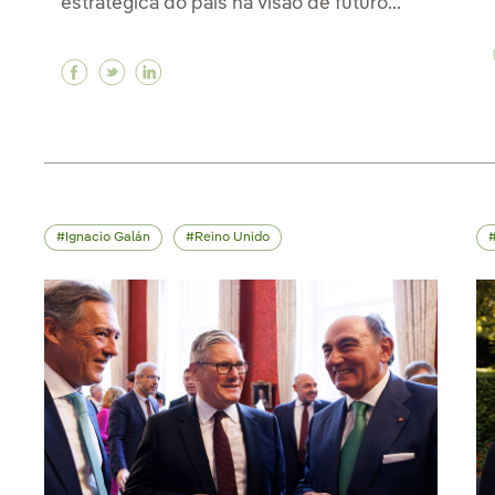
estratégica do país na visão de futuro...
Facebook Em encontro com Lula da Silva, Ig
Twitter Em encontro com Lula da Silva, 
Linkedin Em encontro com Lula da Si
Ignacio Galán
Reino Unido