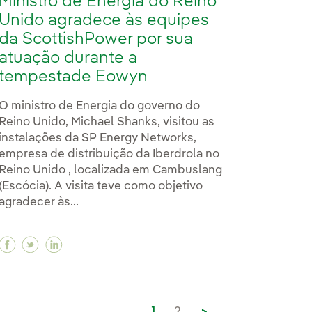
Ministro de Energia do Reino
Unido agradece às equipes
da ScottishPower por sua
atuação durante a
tempestade Eowyn
O ministro de Energia do governo do
Reino Unido, Michael Shanks, visitou as
instalações da SP Energy Networks,
empresa de distribuição da Iberdrola no
Reino Unido , localizada em Cambuslang
(Escócia). A visita teve como objetivo
agradecer às...
Facebook Ministro de Energia do Reino Unido agr
Twitter Ministro de Energia do Reino Unido a
Linkedin Ministro de Energia do Reino Un
Espanha, realiza entrega das bolsas de estudo da Iber
a Espanha, realiza entrega das bolsas de estudo da Ibe
 VI da Espanha, realiza entrega das bolsas de estudo 
1
2
>