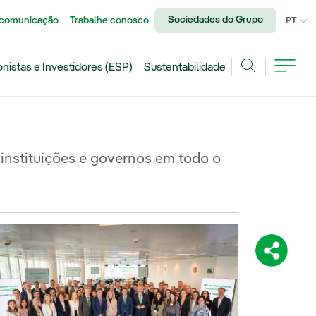
Sociedades do Grupo
 comunicação
Trabalhe conosco
IDI
PT
onistas e Investidores (ESP)
Sustentabilidade
Achar
instituições e governos em todo o
Compartil