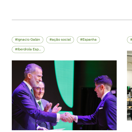
Ignacio Galán
ação social
Espanha
Iberdrola España