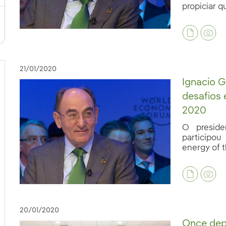
propiciar que
21/01/2020
Ignacio G
desafios 
2020
O preside
participo
energy of th
20/01/2020
Once depo