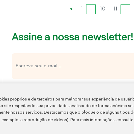
<
1
10
11
...
...
Assine a nossa newsletter!
Link e
política de privacidade da Newsletter
Li e aceito a
Política 
Esta página é protegida pelo reCAPTCHA e pela
kies próprios e de terceiros para melhorar sua experiência de usuári
o site respeitando sua privacidade, analisando de forma anônima se
ente nossos serviços. Destacamos que o bloqueio de alguns tipos d
 exemplo, a reprodução de vídeos). Para mais informações, consult