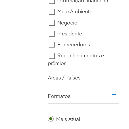
Informação financeira
Meio Ambiente
Negócio
Presidente
Fornecedores
Reconhecimentos e
prêmios
Áreas / Países
i18n.w
Formatos
i18n.w
Mais Atual