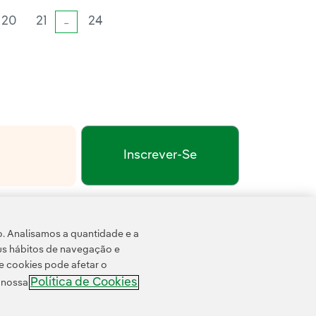
20
21
24
...
Inscrever-Se
xterno, abra em uma nova aba.
de Privacidade
Termos de Serviço do Google
e pela
.
o. Analisamos a quantidade e a
us hábitos de navegação e
e cookies pode afetar o
Política de Cookies
e nossa