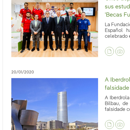
sus estud
'Becas Fu
La Fundaci
Español h
celebrado e
eb.accesibilidad.desplegar
20/01/2020
A Iberdro
falsidade
A Iberdrol
Bilbau, de
falsidade co