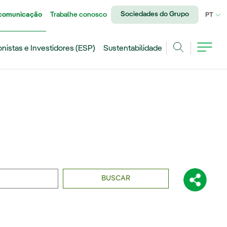
Sociedades do Grupo
 comunicação
Trabalhe conosco
IDI
PT
onistas e Investidores (ESP)
Sustentabilidade
Achar
BUSCAR
Compartil