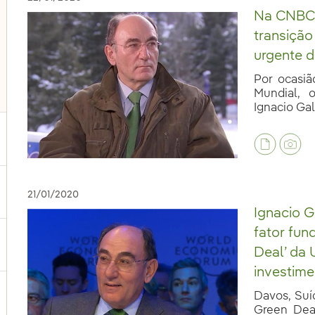
Na CNBC:
transição
urgente d
Por ocasi
Mundial, 
Ignacio Gal
ternar submenu de Nossas vozes
21/01/2020
Ignacio G
fator fun
ternar submenu de Multimídia
Deal’ da 
investime
Davos, Suí
ternar submenu de Redes sociais
Green Deal