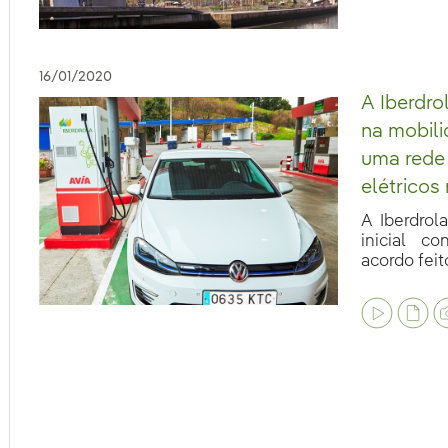
16/01/2020
A Iberdro
na mobili
uma rede
elétricos
A Iberdrol
inicial c
acordo feito
eb.accesibilidad.desplegar
eb.accesibilidad.desplegar