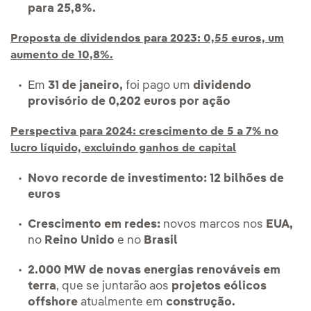
para 25,8%.
Proposta de dividendos para 2023: 0,55 euros, um
aumento de 10,8%.
Em
31 de janeiro,
foi pago um
dividendo
provisório de 0,202 euros por ação
Perspectiva para 2024: crescimento de 5 a 7% no
lucro líquido, excluindo ganhos de capital
Novo recorde de investimento: 12 bilhões de
euros
Crescimento em redes:
novos marcos nos
EUA,
no
Reino Unido
e no
Brasil
2.000 MW de novas energias renováveis em
terra
, que se juntarão aos
projetos eólicos
offshore
atualmente em
construção.