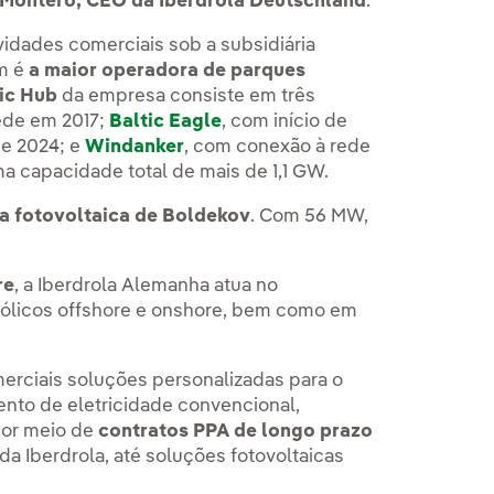
 Montero, CEO da Iberdrola Deutschland
.
vidades comerciais sob a subsidiária
im é
a maior operadora de parques
ic Hub
da empresa consiste em três
ede em 2017;
Baltic Eagle
, com início de
de 2024; e
Windanker
, com conexão à rede
ma capacidade total de mais de 1,1 GW.
na fotovoltaica de Boldekov
. Com 56 MW,
re
, a Iberdrola Alemanha atua no
eólicos offshore e onshore, bem como em
merciais soluções personalizadas para o
ento de eletricidade convencional,
por meio de
contratos PPA de longo prazo
da Iberdrola, até soluções fotovoltaicas