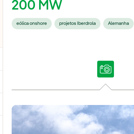
200 MW
eólica onshore
projetos Iberdrola
Alemanha
ternar submenu de Nossas vozes
ternar submenu de Multimídia
ternar submenu de Redes sociais