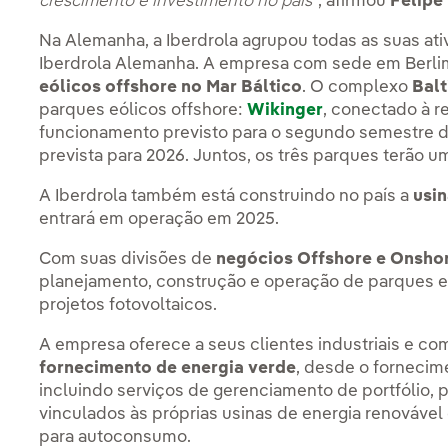
crescimento e investimento no país"
, afirmou
Felipe
Na Alemanha, a Iberdrola agrupou todas as suas ati
Iberdrola Alemanha. A empresa com sede em Berl
eólicos offshore no Mar Báltico
. O complexo
Balt
parques eólicos offshore:
Wikinger
, conectado à r
funcionamento previsto para o segundo semestre 
prevista para 2026. Juntos, os três parques terão u
A Iberdrola também está construindo no país a
usi
entrará em operação em 2025.
Com suas divisões de
negócios Offshore e Onsho
planejamento, construção e operação de parques 
projetos fotovoltaicos.
A empresa oferece a seus clientes industriais e co
fornecimento de energia verde
, desde o fornecim
incluindo serviços de gerenciamento de portfólio, 
vinculados às próprias usinas de energia renovável 
para autoconsumo.