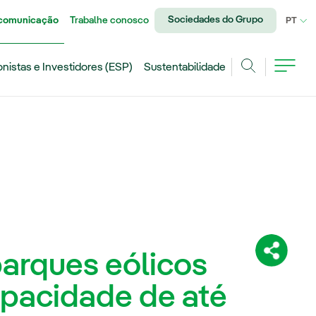
Sociedades do Grupo
 comunicação
Trabalhe conosco
IDI
PT
onistas e Investidores (ESP)
Sustentabilidade
Achar
parques eólicos
Compartil
pacidade de até