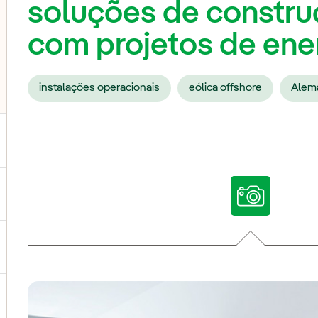
soluções de constru
com projetos de ene
instalações operacionais
eólica offshore
Alem
ternar submenu de Nossas vozes
ternar submenu de Multimídia
ternar submenu de Redes sociais