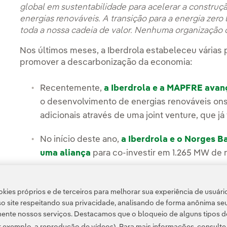
global em sustentabilidade para acelerar a construçã
energias renováveis. A transição para a energia zer
toda a nossa cadeia de valor. Nenhuma organização 
Nos últimos meses, a Iberdrola estabeleceu várias 
promover a descarbonização da economia:
Recentemente,
a Iberdrola e a MAPFRE avan
o desenvolvimento de energias renováveis o
adicionais através de uma joint venture, que
No início deste ano,
a Iberdrola e o Norges 
uma aliança
para co-investir em 1.265 MW de
A Iberdrola e a BP também assinaram uma al
11.700 pontos de recarga rápida na Espanha e P
kies próprios e de terceiros para melhorar sua experiência de usuári
o site respeitando sua privacidade, analisando de forma anônima se
ente nossos serviços. Destacamos que o bloqueio de alguns tipos d