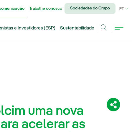
Sociedades do Grupo
 comunicação
Trabalhe conosco
IDI
PT
onistas e Investidores (ESP)
Sustentabilidade
Achar
lcim uma nova
Compartil
ara acelerar as