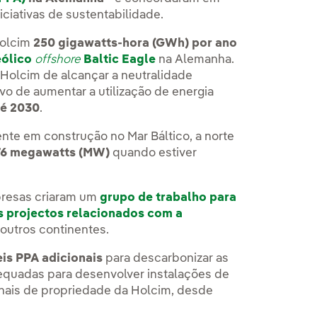
ciativas de sustentabilidade.
Holcim
250 gigawatts-hora (GWh) por ano
eólico
offshore
Baltic Eagle
na Alemanha.
a Holcim de alcançar a neutralidade
o de aumentar a utilização de energia
té 2030
.
ente em construção no Mar Báltico, a norte
76 megawatts (MW)
quando estiver
presas criaram um
grupo de trabalho para
s projectos relacionados com a
outros continentes.
is PPA adicionais
para descarbonizar as
equadas para desenvolver instalações de
onais de propriedade da Holcim, desde