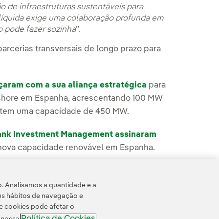
o de infraestruturas sustentáveis para
o líquida exige uma colaboração profunda em
o pode fazer sozinha
”.
parcerias transversais de longo prazo para
çaram com a sua aliança estratégica
para
nshore em Espanha, acrescentando 100 MW
 já tem uma capacidade de 450 MW.
Bank Investment Management assinaram
 nova capacidade renovável em Espanha.
iança estratégica
em março para instalar
ortugal.
o. Analisamos a quantidade e a
us hábitos de navegação e
e cookies pode afetar o
Política de Cookies