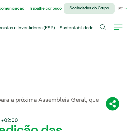
Sociedades do Grupo
 comunicação
Trabalhe conosco
IDI
PT
onistas e Investidores (ESP)
Sustentabilidade
Achar
para a próxima Assembleia Geral, que
Compartil
 +02:00
 edição das