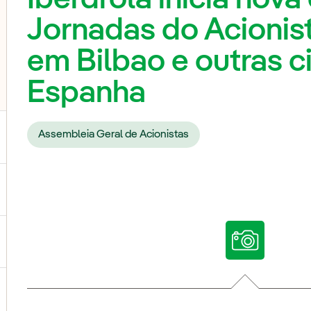
Jornadas do Acionis
em Bilbao e outras 
Espanha
Assembleia Geral de Acionistas
ternar submenu de Nossas vozes
ternar submenu de Multimídia
ternar submenu de Redes sociais