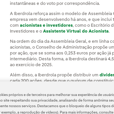
instantâneas e do voto por correspondência.
A Iberdrola reforça assim o modelo de Assembleia G
empresa vem desenvolvendo há anos, e que inclui
com
acionistas e investidores
, como o Escritório 
Investidores e o
Assistente Virtual do Acionista
.
Na ordem do dia da Assembleia Geral, e em linha
acionistas, o Conselho de Administração propõe u
por ação, que se soma aos 0,253 euros por ação já
intermediário. Desta forma, a Iberdrola destinará 4,
ao exercício de 2025.
Além disso, a Iberdrola propõe distribuir um
divide
cada 200 ações, desde que o quórum de constituiçã
social.
kies próprios e de terceiros para melhorar sua experiência de usuári
o site respeitando sua privacidade, analisando de forma anônima se
ente nossos serviços. Destacamos que o bloqueio de alguns tipos d
 exemplo, a reprodução de vídeos). Para mais informações, consult