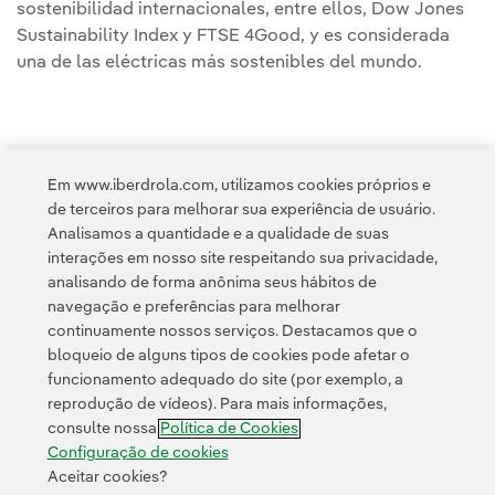
sostenibilidad internacionales, entre ellos, Dow Jones
Sustainability Index y FTSE 4Good, y es considerada
una de las eléctricas más sostenibles del mundo.
[1]
Al cambio actual, más de 85.000 millones de euros
Em www.iberdrola.com, utilizamos cookies próprios e
de terceiros para melhorar sua experiência de usuário.
[2]
Al cambio actual, más de 6.800 millones de euros
Analisamos a quantidade e a qualidade de suas
interações em nosso site respeitando sua privacidade,
analisando de forma anônima seus hábitos de
navegação e preferências para melhorar
continuamente nossos serviços. Destacamos que o
bloqueio de alguns tipos de cookies pode afetar o
funcionamento adequado do site (por exemplo, a
Contato
Clientes
Política de Privacidade
Informação legal
reprodução de vídeos). Para mais informações,
Transparência no uso da IA
Política de cookies
Configuração de cookies
consulte nossa
Política de Cookies
Acessibilidade
Canal de denúncias
Configuração de cookies
Aceitar cookies?