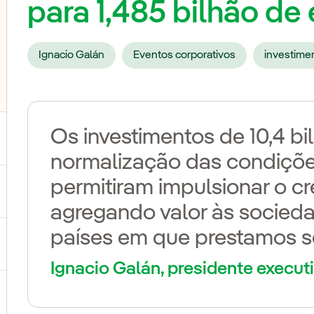
para 1,485 bilhão de
Ignacio Galán
Eventos corporativos
investime
Os investimentos de 10,4 bi
normalização das condiçõe
permitiram impulsionar o c
ternar submenu de Nossas vozes
agregando valor às socied
países em que prestamos s
ternar submenu de Multimídia
Ignacio Galán, presidente executi
ternar submenu de Redes sociais