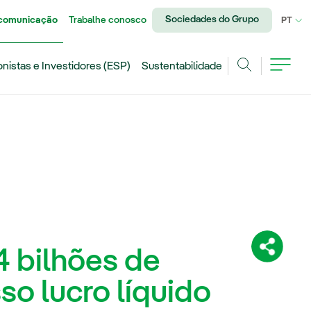
Sociedades do Grupo
 comunicação
Trabalhe conosco
IDI
PT
onistas e Investidores (ESP)
Sustentabilidade
Achar
4 bilhões de
Compartil
o lucro líquido