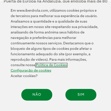
Puerta de Europa na Andaluzia, que engloba mais de 80
empresas".
Em www.iberdrola.com, utilizamos cookies próprios e
de terceiros para melhorar sua experiência de usuário.
Analisamos a quantidade e a qualidade de suas
interações em nosso site respeitando sua privacidade,
analisando de forma anônima seus hábitos de
navegação e preferências para melhorar
continuamente nossos serviços. Destacamos que o
Contato
Clientes
Política de Privacidade
Informação legal
bloqueio de alguns tipos de cookies pode afetar o
Transparência no uso da IA
Política de cookies
Configuração de cookies
funcionamento adequado do site (por exemplo, a
reprodução de vídeos). Para mais informações,
Acessibilidade
Canal de denúncias
consulte nossa
Política de Cookies
Configuração de cookies
Aceitar cookies?
© 2026 Iberdrola, S.A. Todos os direitos reservados.
NÃO
SIM
Compar