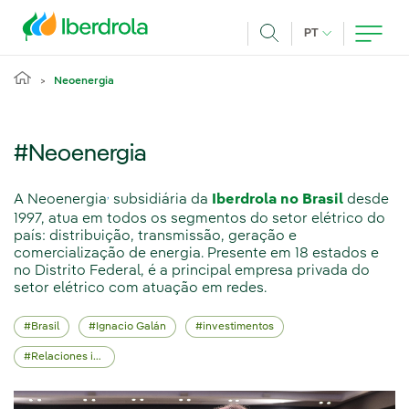
Pasar al contenido principal
IDIOMA ATUAL
PT
Achar
Neoenergia
#Neoenergia
,
A Neoenergia
subsidiária da
Iberdrola no Brasil
desde
1997, atua em todos os segmentos do setor elétrico do
país: distribuição, transmissão, geração e
comercialização de energia. Presente em 18 estados e
no Distrito Federal, é a principal empresa privada do
setor elétrico com atuação em redes.
Brasil
Ignacio Galán
investimentos
Relaciones institucionales