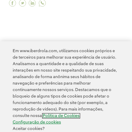
Facebook Iberdrola registra oferta para adquiri
Twitter Iberdrola registra oferta para adqu
Linkedin Iberdrola registra oferta para
<
1
2
3
4
...
10
11
...
13
>
Em www.iberdrola.com, utilizamos cookies próprios e
de terceiros para melhorar sua experiência de usuário.
Analisamos a quantidade e a qualidade de suas
interações em nosso site respeitando sua privacidade,
analisando de forma anônima seus hábitos de
navegação e preferências para melhorar
continuamente nossos serviços. Destacamos que o
Contato
Clientes
Política de Privacidade
Informação legal
bloqueio de alguns tipos de cookies pode afetar o
Transparência no uso da IA
Política de cookies
Configuração de cookies
funcionamento adequado do site (por exemplo, a
reprodução de vídeos). Para mais informações,
Acessibilidade
Canal de denúncias
consulte nossa
Política de Cookies
Configuração de cookies
Aceitar cookies?
© 2026 Iberdrola, S.A. Todos os direitos reservados.