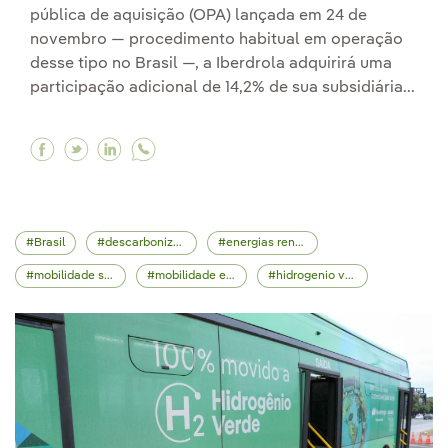
pública de aquisição (OPA) lançada em 24 de
novembro — procedimento habitual em operação
desse tipo no Brasil —, a Iberdrola adquirirá uma
participação adicional de 14,2% de sua subsidiária...
Facebook Acionistas da Neoenergia aderem em
Twitter Acionistas da Neoenergia aderem 
Linkedin Acionistas da Neoenergia ade
Brasil
descarbonização
energias renováveis
mobilidade sustentável
mobilidade elétrica
hidrogenio verde