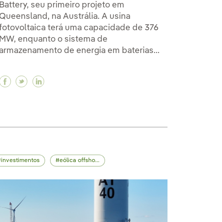
Battery, seu primeiro projeto em
Queensland, na Austrália. A usina
fotovoltaica terá uma capacidade de 376
MW, enquanto o sistema de
armazenamento de energia em baterias...
Facebook Iniciamos construção de usina fotovoltaic
Twitter Iniciamos construção de usina fotovolta
Linkedin Iniciamos construção de usina foto
fshore de 791 MW nos Estados Unidos
offshore de 791 MW nos Estados Unidos
lico offshore de 791 MW nos Estados Unidos
investimentos
eólica offshore