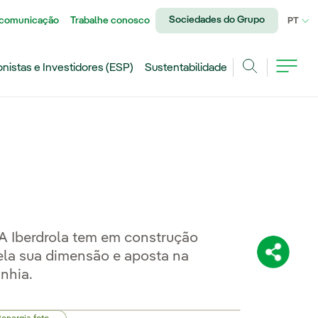
Sociedades do Grupo
 comunicação
Trabalhe conosco
IDI
PT
onistas e Investidores (ESP)
Sustentabilidade
Achar
 A Iberdrola tem em construção
ela sua dimensão e aposta na
Compartil
nhia.