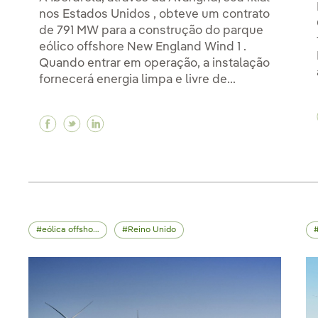
nos Estados Unidos , obteve um contrato
de 791 MW para a construção do parque
eólico offshore New England Wind 1 .
Quando entrar em operação, a instalação
fornecerá energia limpa e livre de...
Facebook Iberdrola ganha parque eólico of
Twitter Iberdrola ganha parque eólico 
Linkedin Iberdrola ganha parque eó
eólica offshore
Reino Unido