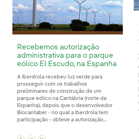
Recebemos autorização
administrativa para o parque
eólico El Escudo, na Espanha
A Iberdrola recebeu luz verde para
prosseguir com os trabalhos
preliminares de construção de um
parque eólico na Cantábria (norte da
Espanha), depois que o desenvolvedor
Biocantaber - no qual a Iberdrola tem
participação - obteve a autorização...
Facebook Recebemos autorização administra
Twitter Recebemos autorização administ
Linkedin Recebemos autorização adm