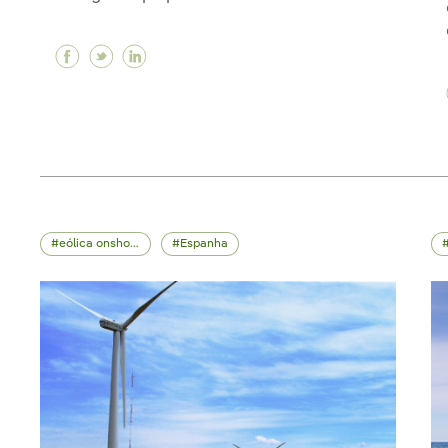
Facebook Iberdrola adquire dois contratos d
Twitter Iberdrola adquire dois contratos
Linkedin Iberdrola adquire dois con
eólica onshore
Espanha