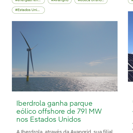
energias renováveis
Avangrid
eólica offshore
Estados Unidos
Iberdrola ganha parque
eólico offshore de 791 MW
nos Estados Unidos
A Iberdrola, através da Avangrid, sua filial