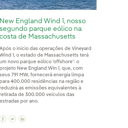
New England Wind 1, nosso
segundo parque eólico na
costa de Massachusetts
Após o início das operações de Vineyard
Wind 1, o estado de Massachusetts terá
um novo parque eólico 'offshore': o
projeto New England Win 1, que, com
seus 791 MW, fornecerá energia limpa
para 400.000 residências na região e
reduzirá as emissões equivalentes à
retirada de 300.000 veículos das
estradas por ano.
Facebook New England Wind 1, nosso segundo parq
Twitter New England Wind 1, nosso segundo pa
Linkedin New England Wind 1, nosso segun
tiva para o parque eólico El Escudo, na Espanha
rativa para o parque eólico El Escudo, na Espanha
inistrativa para o parque eólico El Escudo, na Espa