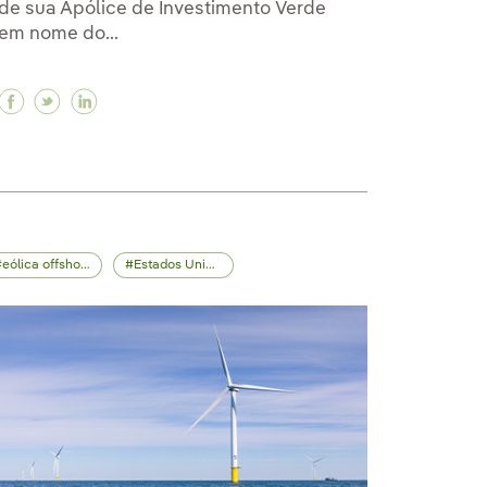
de sua Apólice de Investimento Verde
em nome do...
e energia eólica 'offshore' no Reino Unido para forne
 de energia eólica 'offshore' no Reino Unido para for
tratos de energia eólica 'offshore' no Reino Unido par
Facebook Iberdrola, ICO, Sabadell e HSBC assinam
Twitter Iberdrola, ICO, Sabadell e HSBC assin
Linkedin Iberdrola, ICO, Sabadell e HSBC 
eólica offshore
Estados Unidos