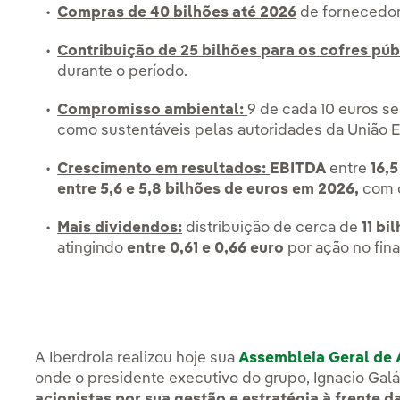
Compras de 40 bilhões até 2026
de fornecedo
Contribuição de 25 bilhões para os cofres púb
durante o período.
Compromisso ambiental:
9 de cada 10 euros se
como sustentáveis pelas autoridades da União E
Crescimento em resultados:
EBITDA
entre
16,5
entre 5,6 e 5,8 bilhões de euros em 2026,
com c
Mais dividendos:
distribuição de cerca de
11 bi
atingindo
entre 0,61 e 0,66 euro
por ação no fina
A Iberdrola realizou hoje sua
Assembleia Geral de 
onde o presidente executivo do grupo, Ignacio Gal
acionistas por sua gestão e estratégia à frente 