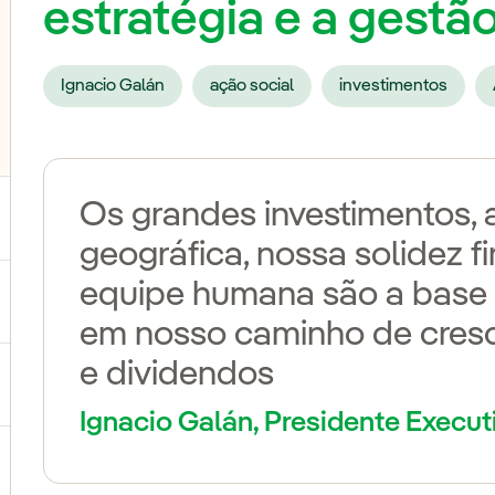
estratégia e a gestã
Ignacio Galán
ação social
investimentos
Os grandes investimentos, a
geográfica, nossa solidez f
equipe humana são a base
ternar submenu de Nossas vozes
em nosso caminho de cres
e dividendos
ternar submenu de Multimídia
Ignacio Galán, Presidente Execut
ternar submenu de Redes sociais