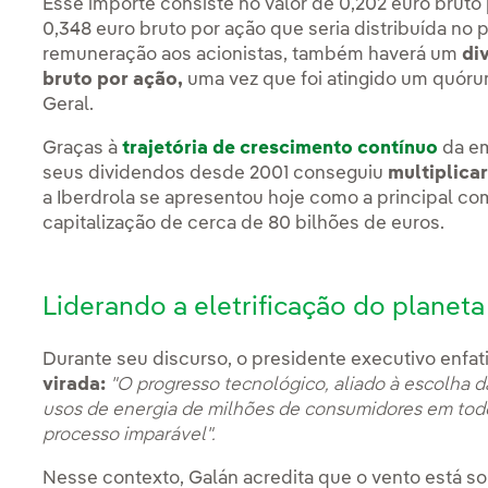
Esse importe consiste no valor de 0,202 euro bruto
0,348 euro bruto por ação que seria distribuída no
remuneração aos acionistas, também haverá um
di
bruto por ação,
uma vez que foi atingido um quóru
Geral.
Graças à
trajetória de crescimento contínuo
da em
seus dividendos desde 2001 conseguiu
multiplicar
a Iberdrola se apresentou hoje como a principal c
capitalização de cerca de 80 bilhões de euros.
Liderando a eletrificação do planeta
Durante seu discurso, o presidente executivo enfa
virada:
"O progresso tecnológico, aliado à escolha da
usos de energia de milhões de consumidores em todo
processo imparável".
Nesse contexto, Galán acredita que o vento está s