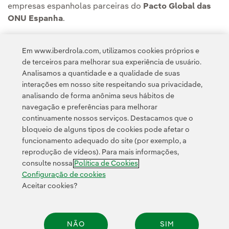
empresas espanholas parceiras do
Pacto Global das
ONU Espanha
.
Em www.iberdrola.com, utilizamos cookies próprios e
de terceiros para melhorar sua experiência de usuário.
Analisamos a quantidade e a qualidade de suas
interações em nosso site respeitando sua privacidade,
analisando de forma anônima seus hábitos de
navegação e preferências para melhorar
continuamente nossos serviços. Destacamos que o
bloqueio de alguns tipos de cookies pode afetar o
funcionamento adequado do site (por exemplo, a
Contato
Clientes
Política de Privacidade
Informação legal
reprodução de vídeos). Para mais informações,
Transparência no uso da IA
Política de cookies
Configuração de cookies
consulte nossa
Política de Cookies
Acessibilidade
Canal de denúncias
Configuração de cookies
Aceitar cookies?
© 2026 Iberdrola, S.A. Todos os direitos reservados.
NÃO
SIM