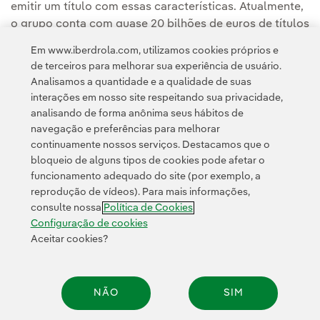
emitir um título com essas características. Atualmente,
o grupo conta com quase 20 bilhões de euros de títulos
verdes em circulação.
Em www.iberdrola.com, utilizamos cookies próprios e
de terceiros para melhorar sua experiência de usuário.
Analisamos a quantidade e a qualidade de suas
interações em nosso site respeitando sua privacidade,
analisando de forma anônima seus hábitos de
navegação e preferências para melhorar
continuamente nossos serviços. Destacamos que o
Contato
Clientes
Política de Privacidade
Informação legal
bloqueio de alguns tipos de cookies pode afetar o
Política de cookies
Configuração de cookies
Acessibilidade
funcionamento adequado do site (por exemplo, a
reprodução de vídeos). Para mais informações,
Canal de denúncias
consulte nossa
Política de Cookies
Configuração de cookies
Aceitar cookies?
© 2026 Iberdrola, S.A. Todos os direitos reservados.
NÃO
SIM