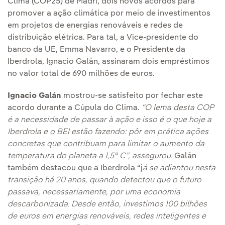
Clima (COP25) de Madri, dois novos acordos para
promover a ação climática por meio de investimentos
em projetos de energias renováveis e redes de
distribuição elétrica. Para tal, a Vice-presidente do
banco da UE, Emma Navarro, e o Presidente da
Iberdrola, Ignacio Galán, assinaram dois empréstimos
no valor total de 690 milhões de euros.
Ignacio Galán
mostrou-se satisfeito por fechar este
acordo durante a Cúpula do Clima.
“O lema desta COP
é a necessidade de passar à ação e isso é o que hoje a
Iberdrola e o BEI estão fazendo: pôr em prática ações
concretas que contribuam para limitar o aumento da
temperatura do planeta a 1,5° C”, assegurou.
Galán
também destacou que a Iberdrola “j
á se adiantou nesta
transição há 20 anos, quando detectou que o futuro
passava, necessariamente, por uma economia
descarbonizada
. Desde então, investimos 100 bilhões
de euros em energias renováveis, redes inteligentes e