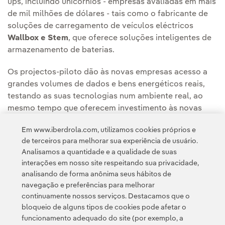
ups, incluindo unicórnios - empresas avaliadas em mais
de mil milhões de dólares - tais como o fabricante de
soluções de carregamento de veículos eléctricos
Wallbox e Stem
, que oferece soluções inteligentes de
armazenamento de baterias.
Os projectos-piloto dão às novas empresas acesso a
grandes volumes de dados e bens energéticos reais,
testando as suas tecnologias num ambiente real, ao
mesmo tempo que oferecem investimento às novas
empresas com o maior potencial de crescimento. Estas
Em www.iberdrola.com, utilizamos cookies próprios e
duas fórmulas fornecem uma visão do mercado e
de terceiros para melhorar sua experiência de usuário.
acesso a tecnologias-chave em primeira mão.
Analisamos a quantidade e a qualidade de suas
interações em nosso site respeitando sua privacidade,
analisando de forma anônima seus hábitos de
navegação e preferências para melhorar
continuamente nossos serviços. Destacamos que o
bloqueio de alguns tipos de cookies pode afetar o
funcionamento adequado do site (por exemplo, a
Contato
Clientes
Política de Privacidade
Informação legal