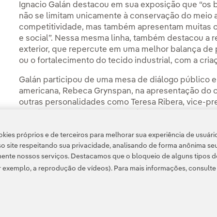
Ignacio Galán destacou em sua exposição que “os b
não se limitam unicamente à conservação do meio a
competitividade, mas também apresentam muitas 
e social”. Nessa mesma linha, também destacou a 
exterior, que repercute em uma melhor balança de 
ou o fortalecimento do tecido industrial, com a cr
Galán participou de uma mesa de diálogo público e 
americana, Rebeca Grynspan, na apresentação do c
outras personalidades como Teresa Ribera, vice-pre
Ecológica e o Desafio Demográfico do Governo da 
Setor de Infraestrutura e Energia do Banco Intera
kies próprios e de terceiros para melhorar sua experiência de usuári
Piqué, presidente da Fundação Ibero-Americana Em
o site respeitando sua privacidade, analisando de forma anônima se
ente nossos serviços. Destacamos que o bloqueio de alguns tipos d
 exemplo, a reprodução de vídeos). Para mais informações, consult