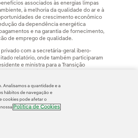
enefícios associados às energias limpas
mbiente, à melhoria da qualidade do ar e à
oportunidades de crescimento econômico
redução da dependência energética
pagamentos e na garantia de fornecimento,
iação de emprego de qualidade.
privado com a secretária-geral ibero-
itado relatório, onde também participaram
sidente e ministra para a Transição
Espanha; Agustín Aguerre, gerente do
mericano de Desenvolvimento, e Josep
o. Analisamos a quantidade e a
presarial.
us hábitos de navegação e
e cookies pode afetar o
Política de Cookies
e nossa