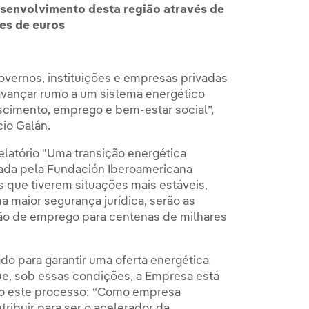
esenvolvimento desta região através de
ões de euros
overnos, instituições e empresas privadas
 avançar rumo a um sistema energético
scimento, emprego e bem-estar social”,
cio Galán.
elatório "Uma transição energética
izada pela Fundación Iberoamericana
 que tiverem situações mais estáveis,
ma maior segurança jurídica, serão as
ção de emprego para centenas de milhares
do para garantir uma oferta energética
ue, sob essas condições, a Empresa está
do este processo: “Como empresa
ribuir para ser o acelerador da