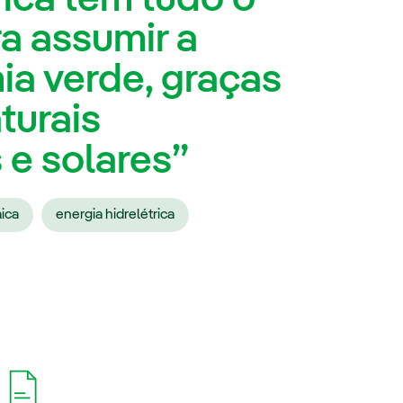
a assumir a
ia verde, graças
turais
s e solares”
aica
energia hidrelétrica