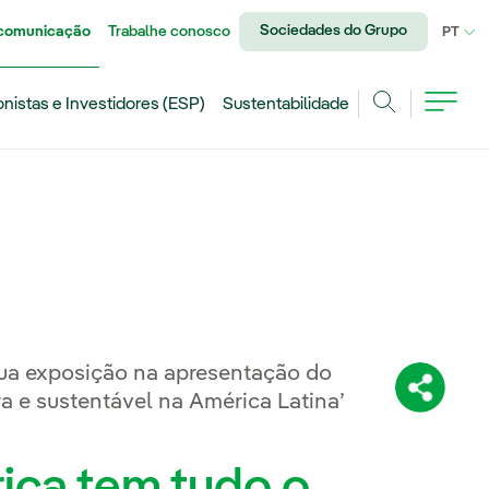
Sociedades do Grupo
 comunicação
Trabalhe conosco
IDI
PT
onistas e Investidores (ESP)
Sustentabilidade
Achar
sua exposição na apresentação do
Compartil
ra e sustentável na América Latina’
ica tem tudo o