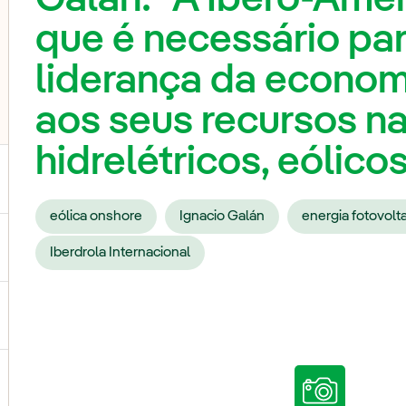
que é necessário par
liderança da econom
aos seus recursos na
hidrelétricos, eólico
eólica onshore
Ignacio Galán
energia fotovolt
ternar submenu de Nossas vozes
Iberdrola Internacional
ternar submenu de Multimídia
ternar submenu de Redes sociais