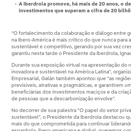
A Iberdrola promove, há mais de 20 anos, o d
investimentos que superam a cifra de 20 bilh
“O fortalecimento da colaboração e diálogo entre g
na Ibero-América é mais crítico do que nunca para
sustentável e competitivo, gerando por sua vez cre
garantiu nesta tarde o Presidente da Iberdrola, Igna
Durante sua exposição virtual na apresentação do r
inovadora e sustentável na América Latina", organ
Empresarial, Galán também apontou que “as regiões
previsíveis, atrativas e pragmáticas, e garantirem u
beneficiárias dos investimentos maciços e da cria
de pessoas que a descarbonização envolve”.
No decorrer de sua palestra "O papel do setor priva
sustentável", o Presidente da Iberdrola destacou q
mais do que comprometida para continuar lideran
espanhola, ibero-americana e global, queremos cont