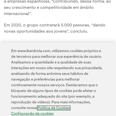
a empresas espanholas, “contribuindo, dessa forma, ao
seu crescimento e competitividade em âmbito
internacional”.
Em 2020, o grupo contratará 5.000 pessoas, “dando
novas oportunidades aos jovens”, concluiu.
Em www.iberdrola.com, utilizamos cookies próprios e
de terceiros para melhorar sua experiência de usuário.
Analisamos a quantidade e a qualidade de suas
Acesso a informação legal
interações em nosso site respeitando sua privacidade,
analisando de forma anônima seus hábitos de
navegação e preferências para melhorar
continuamente nossos serviços. Destacamos que o
bloqueio de alguns tipos de cookies pode afetar o
funcionamento adequado do site (por exemplo, a
Contato
Clientes
Política de Privacidade
Informação legal
reprodução de vídeos). Para mais informações,
Transparência no uso da IA
Política de cookies
Configuração de cookies
consulte nossa
Política de Cookies
Acessibilidade
Canal de denúncias
Configuração de cookies