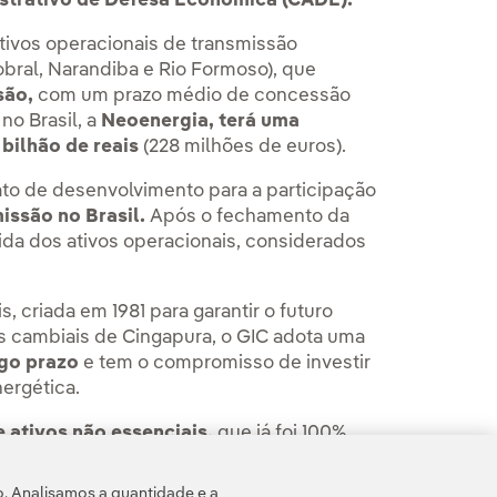
istrativo de Defesa Econômica (CADE).
ivos operacionais de transmissão
Sobral, Narandiba e Rio Formoso), que
são,
com um prazo médio de concessão
no Brasil, a
Neoenergia, terá uma
bilhão de reais
(228 milhões de euros).
ato de desenvolvimento para a participação
missão no Brasil.
Após o fechamento da
vida dos ativos operacionais, considerados
 criada em 1981 para garantir o futuro
s cambiais de Cingapura, o GIC adota uma
ngo prazo
e tem o compromisso de investir
nergética.
 ativos não essenciais,
que já foi 100%
corde
da Iberdrola de 47 bilhões de euros.
o. Analisamos a quantidade e a