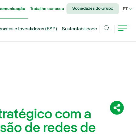
Sociedades do Grupo
 comunicação
Trabalhe conosco
IDI
PT
onistas e Investidores (ESP)
Sustentabilidade
Achar
tratégico com a
Compartil
nsão de redes de