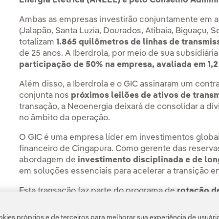
Energia Elétrica (ANEEL) e pelo Conselho Admin
Ambas as empresas investirão conjuntamente em at
(Jalapão, Santa Luzia, Dourados, Atibaia, Biguaçu, 
totalizam
1.865 quilômetros de linhas de transmis
de 25 anos. A Iberdrola, por meio de sua subsidiária 
participação de 50% na empresa, avaliada em 1,2 
Além disso, a Iberdrola e o GIC assinaram um contr
conjunta nos
próximos leilões de ativos de trans
transação, a Neoenergia deixará de consolidar a dí
no âmbito da operação.
O GIC é uma empresa líder em investimentos globais,
financeiro de Cingapura. Como gerente das reserva
abordagem de
investimento disciplinada e de lo
em soluções essenciais para acelerar a transição e
Esta transação faz parte do programa de
rotação de
concluído para apoiar o
plano de investimento re
kies próprios e de terceiros para melhorar sua experiência de usuári