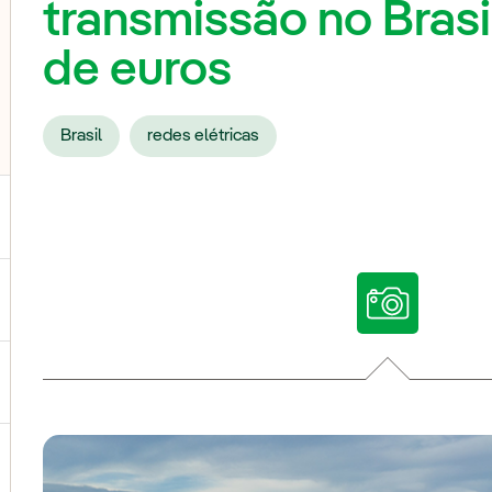
transmissão no Brasi
de euros
Brasil
redes elétricas
ternar submenu de Nossas vozes
ternar submenu de Multimídia
ternar submenu de Redes sociais