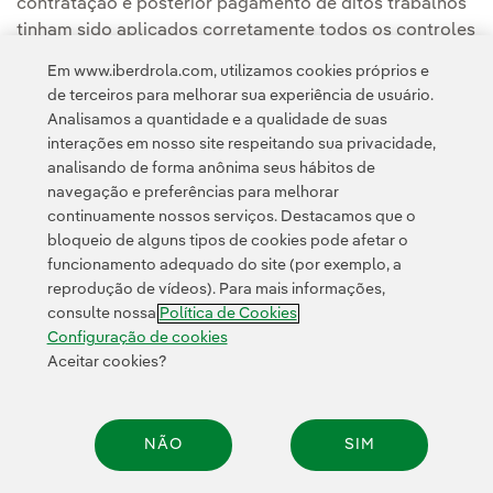
contratação e posterior pagamento de ditos trabalhos
tinham sido aplicados corretamente todos os controles
e procedimentos internos da Iberdrola.
Em www.iberdrola.com, utilizamos cookies próprios e
de terceiros para melhorar sua experiência de usuário.
Analisamos a quantidade e a qualidade de suas
interações em nosso site respeitando sua privacidade,
analisando de forma anônima seus hábitos de
navegação e preferências para melhorar
continuamente nossos serviços. Destacamos que o
Contato
Clientes
Política de Privacidade
Informação legal
bloqueio de alguns tipos de cookies pode afetar o
Transparência no uso da IA
Política de cookies
Configuração de cookies
funcionamento adequado do site (por exemplo, a
reprodução de vídeos). Para mais informações,
Acessibilidade
Canal de denúncias
consulte nossa
Política de Cookies
Configuração de cookies
Aceitar cookies?
© 2026 Iberdrola, S.A. Todos os direitos reservados.
NÃO
SIM