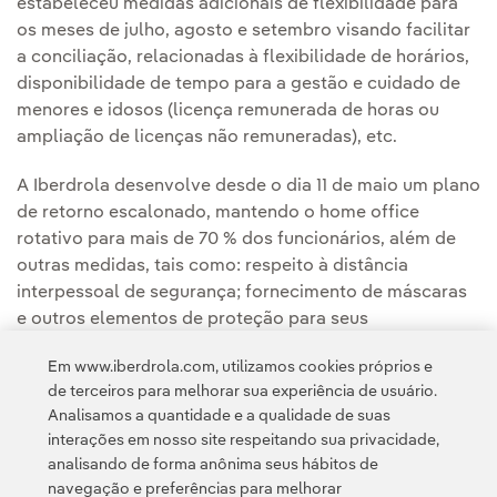
estabeleceu medidas adicionais de flexibilidade para
os meses de julho, agosto e setembro visando facilitar
a conciliação, relacionadas à flexibilidade de horários,
disponibilidade de tempo para a gestão e cuidado de
menores e idosos (licença remunerada de horas ou
ampliação de licenças não remuneradas), etc.
A Iberdrola desenvolve desde o dia 11 de maio um plano
de retorno escalonado, mantendo o home office
rotativo para mais de 70 % dos funcionários, além de
outras medidas, tais como: respeito à distância
interpessoal de segurança; fornecimento de máscaras
e outros elementos de proteção para seus
empregados, fechamento temporário de áreas comuns
Em www.iberdrola.com, utilizamos cookies próprios e
(refeitórios, lanchonetes, etc.), instalação de divisórias
de terceiros para melhorar sua experiência de usuário.
nos postos de trabalho de atendimento ao público, etc.
Analisamos a quantidade e a qualidade de suas
interações em nosso site respeitando sua privacidade,
analisando de forma anônima seus hábitos de
navegação e preferências para melhorar