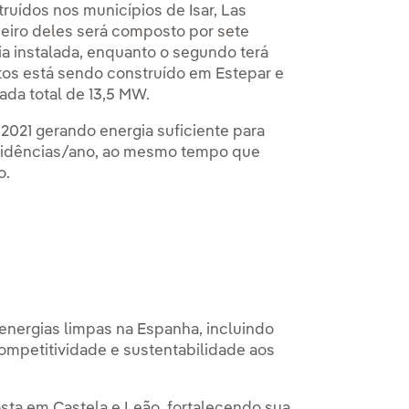
uídos nos municípios de Isar, Las
imeiro deles será composto por sete
a instalada, enquanto o segundo terá
tos está sendo construído em Estepar e
ada total de 13,5 MW.
021 gerando energia suficiente para
sidências/ano, ao mesmo tempo que
o.
energias limpas na Espanha, incluindo
ompetitividade e sustentabilidade aos
sta em Castela e Leão, fortalecendo sua