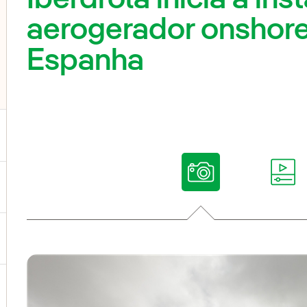
aerogerador onshore
Espanha
ternar submenu de Nossas vozes
ternar submenu de Multimídia
ternar submenu de Redes sociais