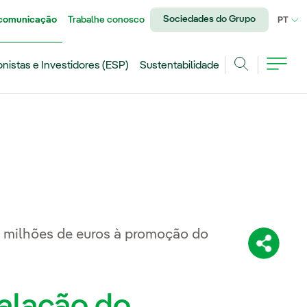
Sociedades do Grupo
 comunicação
Trabalhe conosco
IDI
PT
onistas e Investidores (ESP)
Sustentabilidade
Achar
 milhões de euros à promoção do
Compartil
stalação do