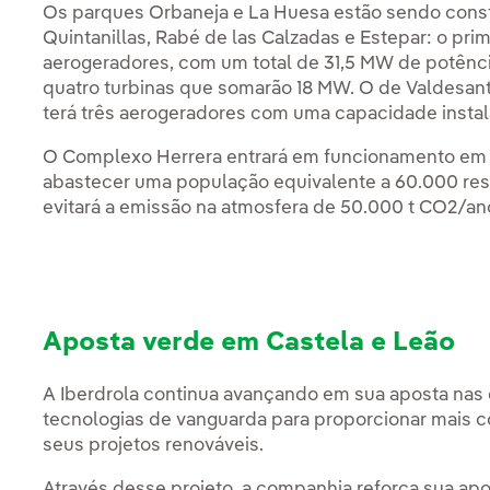
Os parques Orbaneja e La Huesa estão sendo constr
Quintanillas, Rabé de las Calzadas e Estepar: o pr
aerogeradores, com um total de 31,5 MW de potênci
quatro turbinas que somarão 18 MW. O de Valdesan
terá três aerogeradores com uma capacidade instal
O Complexo Herrera entrará em funcionamento em 2
abastecer uma população equivalente a 60.000 re
evitará a emissão na atmosfera de 50.000 t CO2/an
Aposta verde em Castela e Leão
A Iberdrola continua avançando em sua aposta nas 
tecnologias de vanguarda para proporcionar mais c
seus projetos renováveis.
Através desse projeto, a companhia reforça sua apo