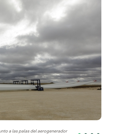
Instalación de la
junto a las palas del aerogenerador