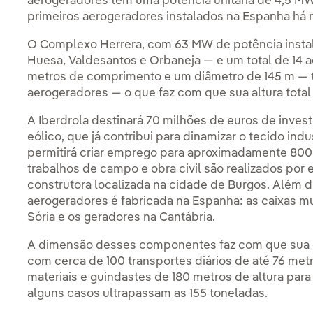
aerogeradores têm uma potência unitária de 4,5 MW
primeiros aerogeradores instalados na Espanha há
O Complexo Herrera, com 63 MW de potência instal
Huesa, Valdesantos e Orbaneja — e um total de 14 
metros de comprimento e um diâmetro de 145 m — t
aerogeradores — o que faz com que sua altura total
A Iberdrola destinará 70 milhões de euros de inve
eólico, que já contribui para dinamizar o tecido ind
permitirá criar emprego para aproximadamente 800
trabalhos de campo e obra civil são realizados por
construtora localizada na cidade de Burgos. Além 
aerogeradores é fabricada na Espanha: as caixas m
Sória e os geradores na Cantábria.
A dimensão desses componentes faz com que sua 
com cerca de 100 transportes diários de até 76 me
materiais e guindastes de 180 metros de altura p
alguns casos ultrapassam as 155 toneladas.