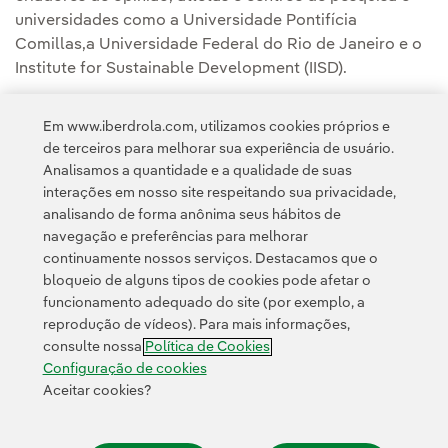
universidades como a Universidade Pontifícia
Comillas,a Universidade Federal do Rio de Janeiro e o
Institute for Sustainable Development (IISD).
Em www.iberdrola.com, utilizamos cookies próprios e
de terceiros para melhorar sua experiência de usuário.
Analisamos a quantidade e a qualidade de suas
interações em nosso site respeitando sua privacidade,
analisando de forma anônima seus hábitos de
navegação e preferências para melhorar
continuamente nossos serviços. Destacamos que o
Contato
Clientes
Política de Privacidade
Informação legal
bloqueio de alguns tipos de cookies pode afetar o
Transparência no uso da IA
Política de cookies
Configuração de cookies
funcionamento adequado do site (por exemplo, a
reprodução de vídeos). Para mais informações,
Acessibilidade
Canal de denúncias
consulte nossa
Política de Cookies
Configuração de cookies
Aceitar cookies?
© 2026 Iberdrola, S.A. Todos os direitos reservados.