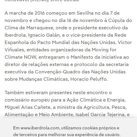
A marcha de 2016 começou em Sevilha no dia 7 de
novembro e chegou no dia 16 de novembro à Cúpula do
Clima de Marraquexe, onde o presidente executivo da
Iberdrola, Ignacio Galán, e o vice-presidente da Rede
Espanhola do Pacto Mundial das Nações Unidas, Víctor
Viñuales, entidades organizadoras da Moving for
Climate NOW, entregaram o Manifesto da iniciativa ao
diretor de relações externas e protocolo da secretaria
executiva da Convenção-Quadro das Nações Unidas
sobre Mudanças Climáticas, Horacio Peluffo.
Também estiveram presentes neste encontro o
comissário europeu para a Ação Climática e Energia,
Miguel Arias Cañete, a ministra da Agricultura, Pesca,
Alimentação e Meio Ambiente, Isabel García Tejerina, e
o diretor-geral da Agência Marroquina para a Eficiência
Em www.iberdrola.com, utilizamos cookies próprios e
Energética e membro do Comitê Diretor da COP22,
de terceiros para melhorar sua experiência de usuário.
Said Mouline.