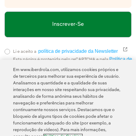
Inscrever-Se
política de privacidade da Newsletter
Link
Li e aceito a
Política de
Esta página é protegida pelo reCAPTCHA e pela
Privacidade
Termos de Serviço do Google
e pela
.
Em www.iberdrola.com, utilizamos cookies próprios e
de terceiros para melhorar sua experiência de usuário.
Analisamos a quantidade e a qualidade de suas
interações em nosso site respeitando sua privacidade,
analisando de forma anônima seus hábitos de
navegação e preferências para melhorar
continuamente nossos serviços. Destacamos que o
Contato
Clientes
Política de Privacidade
Informação legal
bloqueio de alguns tipos de cookies pode afetar o
Política de cookies
Configuração de cookies
Acessibilidade
funcionamento adequado do site (por exemplo, a
reprodução de vídeos). Para mais informações,
Canal de denúncias