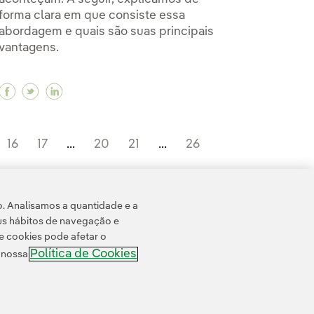
forma clara em que consiste essa
abordagem e quais são suas principais
vantagens.
centro tecnológico da Iberdrola que definirá as redes 
o centro tecnológico da Iberdrola que definirá as redes
ilbau o centro tecnológico da Iberdrola que definirá as
Facebook O que é manutenção preditiva e como fu
Twitter O que é manutenção preditiva e como 
Linkedin O que é manutenção preditiva e 
16
17
...
20
21
...
26
o. Analisamos a quantidade e a
us hábitos de navegação e
e cookies pode afetar o
Política de Cookies
e nossa
ssibilidade
Canal de denúncias