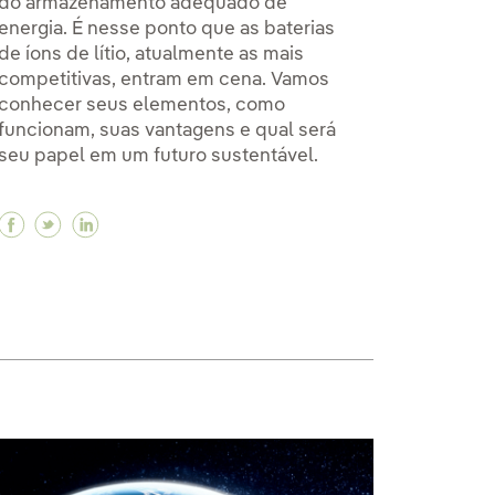
do armazenamento adequado de
energia. É nesse ponto que as baterias
de íons de lítio, atualmente as mais
competitivas, entram em cena. Vamos
conhecer seus elementos, como
funcionam, suas vantagens e qual será
seu papel em um futuro sustentável.
Facebook As baterias de íon de lítio, fundamentai
Twitter As baterias de íon de lítio, fundament
Linkedin As baterias de íon de lítio, fund
s (RPA) nas empresas e seu impacto na indústria
sos (RPA) nas empresas e seu impacto na indústria
rocessos (RPA) nas empresas e seu impacto na indúst