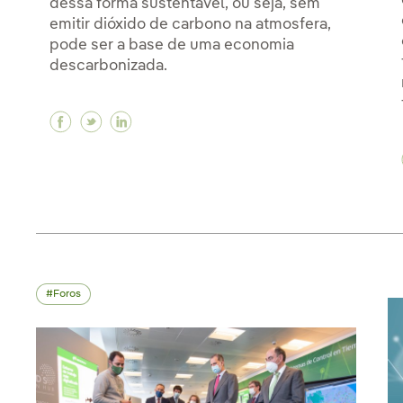
dessa forma sustentável, ou seja, sem
emitir dióxido de carbono na atmosfera,
pode ser a base de uma economia
descarbonizada.
Facebook O que é um eletrolisador e por qu
Twitter O que é um eletrolisador e por 
Linkedin O que é um eletrolisador e
Foros