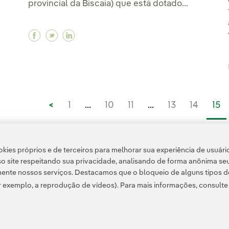
provincial da Biscaia) que está dotado...
Facebook O Rei Felipe VI visita em Bilbau o 
Twitter O Rei Felipe VI visita em Bilbau 
Linkedin O Rei Felipe VI visita em B
<
1
...
10
11
...
13
14
15
>
kies próprios e de terceiros para melhorar sua experiência de usuári
o site respeitando sua privacidade, analisando de forma anônima se
ente nossos serviços. Destacamos que o bloqueio de alguns tipos d
 exemplo, a reprodução de vídeos). Para mais informações, consult
e Privacidade
Informação legal
Política de cookies
Configuração de cookies
Ace