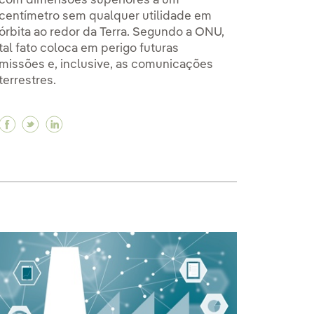
com dimensões superiores a um
centímetro sem qualquer utilidade em
órbita ao redor da Terra. Segundo a ONU,
tal fato coloca em perigo futuras
missões e, inclusive, as comunicações
terrestres.
e é essencial para o fornecimento de hidrogênio verde
que é essencial para o fornecimento de hidrogênio ver
 por que é essencial para o fornecimento de hidrogêni
Facebook Lixo espacial: chegou o momento de com
Twitter Lixo espacial: chegou o momento de c
Linkedin Lixo espacial: chegou o momento