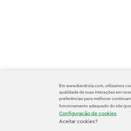
Em www.iberdrola.com, utilizamos coo
qualidade de suas interações em noss
preferências para melhorar continuam
funcionamento adequado do site (por
Configuração de cookies
Aceitar cookies?
Contato
Clientes
Política d