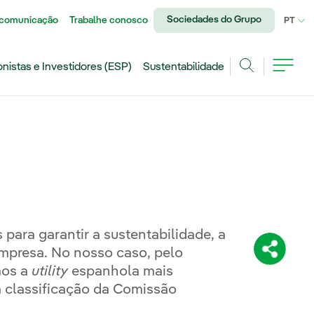
Sociedades do Grupo
 comunicação
Trabalhe conosco
IDI
PT
onistas e Investidores (ESP)
Sustentabilidade
Achar
para garantir a sustentabilidade, a
empresa. No nosso caso, pelo
Compartil
mos a
utility
espanhola mais
a classificação da Comissão