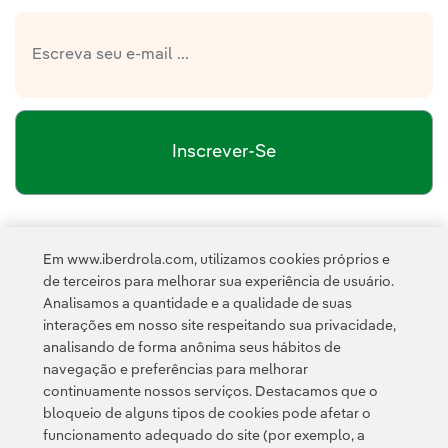
Inscrever-Se
política de privacidade da Newsletter
Link
Li e aceito a
Em www.iberdrola.com, utilizamos cookies próprios e
Política de
Esta página é protegida pelo reCAPTCHA e pela
de terceiros para melhorar sua experiência de usuário.
Privacidade
Termos de Serviço do Google
e pela
.
Analisamos a quantidade e a qualidade de suas
interações em nosso site respeitando sua privacidade,
analisando de forma anônima seus hábitos de
navegação e preferências para melhorar
continuamente nossos serviços. Destacamos que o
bloqueio de alguns tipos de cookies pode afetar o
funcionamento adequado do site (por exemplo, a
Contato
Clientes
Política de Privacidade
Informação legal