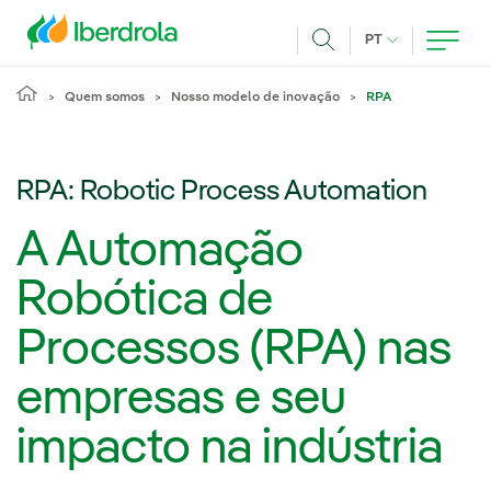
Pasar al contenido principal
IDIOMA ATUAL
PT
Achar
Quem somos
Nosso modelo de inovação
RPA
RPA: Robotic Process Automation
A Automação
Robótica de
Processos (RPA) nas
empresas e seu
impacto na indústria