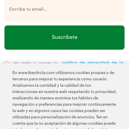
Suscríbete
política de privacidad de la
He leído y acepto la
Newsletter
Enlace externo, se abre en ventana nueva.
En www.iberdrola.com utilizamos cookies propias y de
Esta página está protegida por reCAPTCHA y se aplican la
terceros para mejorar tu experiencia como usuario.
Política de privacidad
Términos de servicio
y los
de Googl
Analizamos la cantidad y la calidad de tus
interacciones en nuestra web respetando tu privacidad,
analizando de manera anónima tus hábitos de
navegación y preferencias para mejorar continuamente
la web y en algunos casos las cookies pueden ser
utilizadas para personalización de anuncios. Ten en
cuenta que la no aceptación de algunas cookies puede
Contacta
Clientes
Política de Privacidad
Información legal