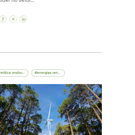
líder no setor...
Facebook Rumo ao Net 0: Iberdrola e Gres Panaria 
Twitter Rumo ao Net 0: Iberdrola e Gres Panari
Linkedin Rumo ao Net 0: Iberdrola e Gres P
para atingir as metas de energia
o para atingir as metas de energia
lhando para atingir as metas de energia
eólica onshore
energias renováveis