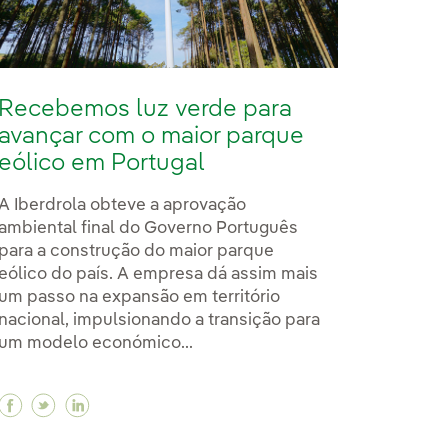
Recebemos luz verde para
avançar com o maior parque
eólico em Portugal
A Iberdrola obteve a aprovação
ambiental final do Governo Português
para a construção do maior parque
eólico do país. A empresa dá assim mais
um passo na expansão em território
nacional, impulsionando a transição para
um modelo económico...
Facebook Recebemos luz verde para avançar com o
Twitter Recebemos luz verde para avançar com
Linkedin Recebemos luz verde para avança
ável em Portugal com duas novas usinas fotovoltai
ovável em Portugal com duas novas usinas fotovolta
o renovável em Portugal com duas novas usinas foto