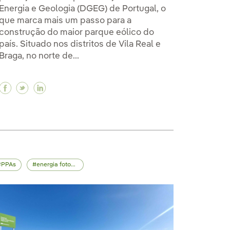
Energia e Geologia (DGEG) de Portugal, o
que marca mais um passo para a
construção do maior parque eólico do
país. Situado nos distritos de Vila Real e
Braga, no norte de...
ra safra de mel de suas usinas fotovoltaicas
eira safra de mel de suas usinas fotovoltaicas
 primeira safra de mel de suas usinas fotovoltaicas
Facebook Iberdrola recebe sinal verde para instala
Twitter Iberdrola recebe sinal verde para insta
Linkedin Iberdrola recebe sinal verde para 
PPAs
energia fotovoltaica