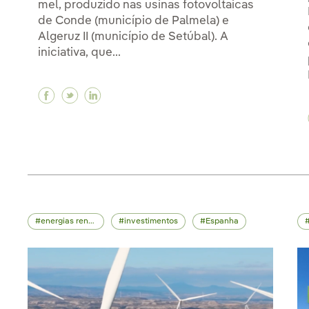
mel, produzido nas usinas fotovoltaicas
de Conde (município de Palmela) e
Algeruz II (município de Setúbal). A
iniciativa, que...
Facebook Iberdrola Portugal coleta a primei
Twitter Iberdrola Portugal coleta a prim
Linkedin Iberdrola Portugal coleta a
energias renováveis
investimentos
Espanha