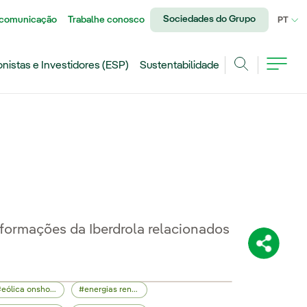
Sociedades do Grupo
 comunicação
Trabalhe conosco
IDI
PT
onistas e Investidores (ESP)
Sustentabilidade
Achar
nformações da Iberdrola relacionados
Compartil
eólica onshore
energias renováveis