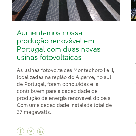
Aumentamos nossa
produção renovável em
Portugal com duas novas
usinas fotovoltaicas
As usinas fotovoltaicas Montechoro I e II,
localizadas na região do Algarve, no sul
de Portugal, foram concluídas e já
contribuem para a capacidade de
produção de energia renovável do país.
Com uma capacidade instalada total de
37 megawatts...
Facebook Aumentamos nossa produção renov
Twitter Aumentamos nossa produção ren
Linkedin Aumentamos nossa produçã