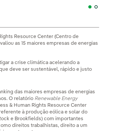
Iberdrola, a mel
Rights Resource Center (Centro de
valiou as 15 maiores empresas de energias
igar a crise climática acelerando a
que deve ser sustentável, rápido e justo
ranking das maiores empresas de energias
s. O relatório
Renewable Energy
ness & Human Rights Resource Center
referente à produção eólica e solar do
Rock e Brookfields) com importantes
mo direitos trabalhistas, direito a um