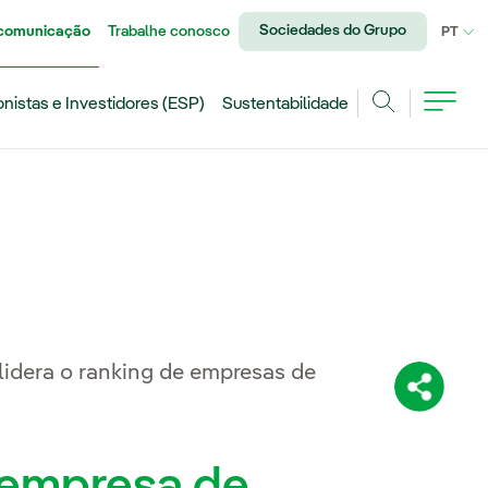
Sociedades do Grupo
 comunicação
Trabalhe conosco
IDI
PT
onistas e Investidores (ESP)
Sustentabilidade
Achar
idera o ranking de empresas de
Compartil
r empresa de