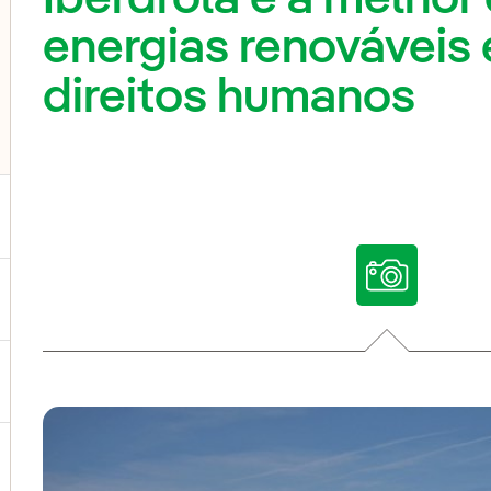
energias renováveis
direitos humanos
ternar submenu de Nossas vozes
ternar submenu de Multimídia
ternar submenu de Redes sociais