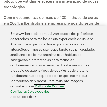
piloto que validam e aceleram a integração de novas
tecnologias.
Com investimentos de mais de 400 milhões de euros
em 2024, a Iberdrola é a empresa privada do setor de
energia que mais investe em P&D&I no mundo, segundo
Em www.iberdrola.com, utilizamos cookies próprios e
a Comissão Europeia.
O Grupo prevê investir 1,6
de terceiros para melhorar sua experiência de usuário.
bilhão nessa área entre 2025 e 2028.
Analisamos a quantidade e a qualidade de suas
interações em nosso site respeitando sua privacidade,
analisando de forma anônima seus hábitos de
navegação e preferências para melhorar
continuamente nossos serviços. Destacamos que o
bloqueio de alguns tipos de cookies pode afetar o
funcionamento adequado do site (por exemplo, a
Contato
Clientes
Política de Privacidade
Informação legal
reprodução de vídeos). Para mais informações,
Transparência no uso da IA
Política de cookies
Configuração de cookies
consulte nossa
Política de Cookies
Acessibilidade
Canal de denúncias
Configuração de cookies
Aceitar cookies?