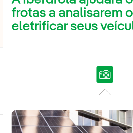
frotas a analisarem 
eletrificar seus veícu
ternar submenu de Nossas vozes
ternar submenu de Multimídia
ternar submenu de Redes sociais