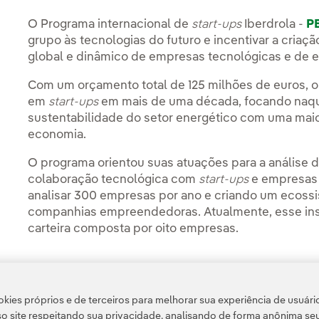
O Programa internacional de
start-ups
Iberdrola -
P
grupo às tecnologias do futuro e incentivar a cria
global e dinâmico de empresas tecnológicas e de 
Com um orçamento total de 125 milhões de euros, o
em
start-ups
em mais de uma década, focando naqu
sustentabilidade do setor energético com uma maio
economia.
O programa orientou suas atuações para a análise 
colaboração tecnológica com
start-ups
e empresas
analisar 300 empresas por ano e criando um ecoss
companhias empreendedoras. Atualmente, esse in
carteira composta por oito empresas.
kies próprios e de terceiros para melhorar sua experiência de usuári
Acesso a informação legal
o site respeitando sua privacidade, analisando de forma anônima se