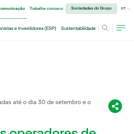
Sociedades do Grupo
 comunicação
Trabalhe conosco
IDI
PT
onistas e Investidores (ESP)
Sustentabilidade
Achar
das até o dia 30 de setembro e o
Compartil
os operadores de