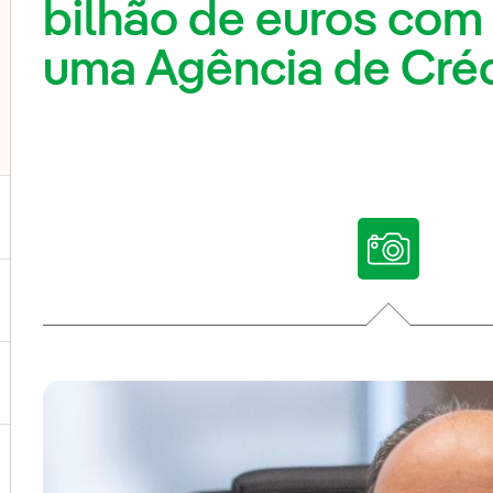
bilhão de euros com 
uma Agência de Créd
ternar submenu de Nossas vozes
ternar submenu de Multimídia
ternar submenu de Redes sociais