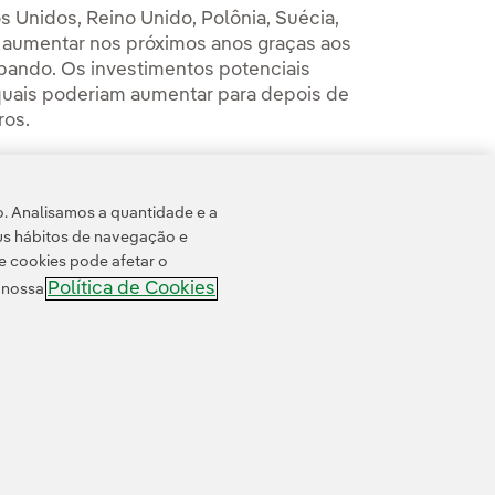
 Unidos, Reino Unido, Polônia, Suécia,
erá aumentar nos próximos anos graças aos
ipando. Os investimentos potenciais
 quais poderiam aumentar para depois de
ros.
energias renováveis, com um volume
021. No final do último ano financeiro, o
o. Analisamos a quantidade e a
to de projetos de energia renovável.
us hábitos de navegação e
e cookies pode afetar o
Política de Cookies
e nossa
ssibilidade
Canal de denúncias