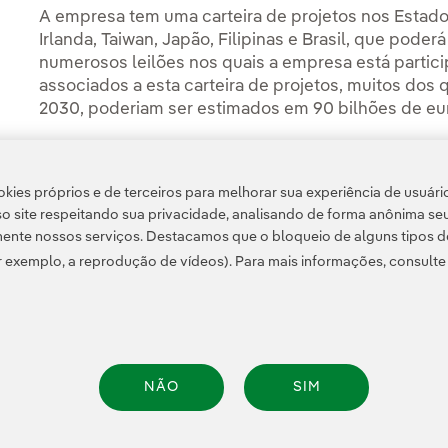
A empresa tem uma carteira de projetos nos Estados
Irlanda, Taiwan, Japão, Filipinas e Brasil, que pod
numerosos leilões nos quais a empresa está partic
associados a esta carteira de projetos, muitos dos
2030, poderiam ser estimados em 90 bilhões de eu
O Banco Santander é o líder no financiamento de 
mobilizado de 65,700 bilhões de euros entre 2019 e 2
kies próprios e de terceiros para melhorar sua experiência de usuári
Santander foi o banco líder mundial em financiamen
o site respeitando sua privacidade, analisando de forma anônima se
ente nossos serviços. Destacamos que o bloqueio de alguns tipos d
 exemplo, a reprodução de vídeos). Para mais informações, consult
NÃO
SIM
e Privacidade
Informação legal
Política de cookies
Configuração de cookies
Ace