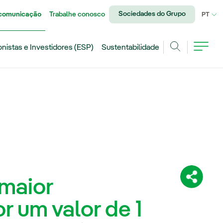
Sociedades do Grupo
 comunicação
Trabalhe conosco
IDI
PT
onistas e Investidores (ESP)
Sustentabilidade
Achar
 maior
Compartil
 um valor de 1