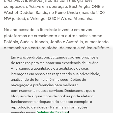
offshore
. A Iberdrola já conta com três grandes
complexos
offshore
em operação: East Anglia ONE e
West of Duddon Sands, no Reino Unido (mais de 1.100
MW juntos), e Wikinger (350 MW), na Alemanha.
No ano passado, a Iberdrola investiu em novas
plataformas de crescimento em outros países como
Polônia, Suécia, Irlanda, Japão e Austrália, aumentando
o tamanho da carteira global de energia eólica
offshore
do grupo para 31.700 MW.
Em www.iberdrola.com, utilizamos cookies próprios e
de terceiros para melhorar sua experiência de usuário.
Analisamos a quantidade e a qualidade de suas
interações em nosso site respeitando sua privacidade,
analisando de forma anônima seus hábitos de
navegação e preferências para melhorar
continuamente nossos serviços. Destacamos que o
Contato
Clientes
Política de Privacidade
Informação legal
bloqueio de alguns tipos de cookies pode afetar o
Política de cookies
Configuração de cookies
Acessibilidade
funcionamento adequado do site (por exemplo, a
reprodução de vídeos). Para mais informações,
Canal de denúncias