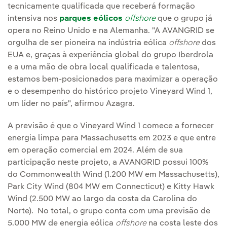
tecnicamente qualificada que receberá formação
intensiva nos
parques eólicos
offshore
que o grupo já
opera no Reino Unido e na Alemanha. "A AVANGRID se
orgulha de ser pioneira na indústria eólica
offshore
dos
EUA e, graças à experiência global do grupo Iberdrola
e a uma mão de obra local qualificada e talentosa,
estamos bem-posicionados para maximizar a operação
e o desempenho do histórico projeto Vineyard Wind 1,
um líder no país", afirmou Azagra.
A previsão é que o Vineyard Wind 1 comece a fornecer
energia limpa para Massachusetts em 2023 e que entre
em operação comercial em 2024. Além de sua
participação neste projeto, a AVANGRID possui 100%
do Commonwealth Wind (1.200 MW em Massachusetts),
Park City Wind (804 MW em Connecticut) e Kitty Hawk
Wind (2.500 MW ao largo da costa da Carolina do
Norte). No total, o grupo conta com uma previsão de
5.000 MW de energia eólica
offshore
na costa leste dos