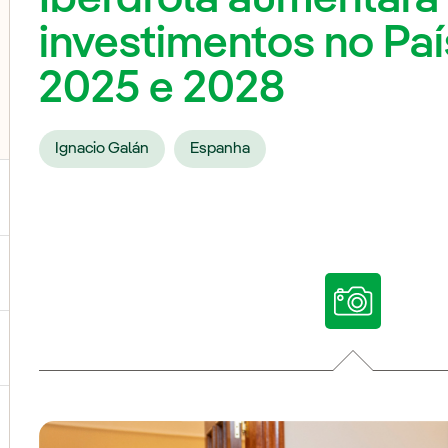
investimentos no Paí
2025 e 2028
Ignacio Galán
Espanha
ternar submenu de Nossas vozes
ternar submenu de Multimídia
ternar submenu de Redes sociais