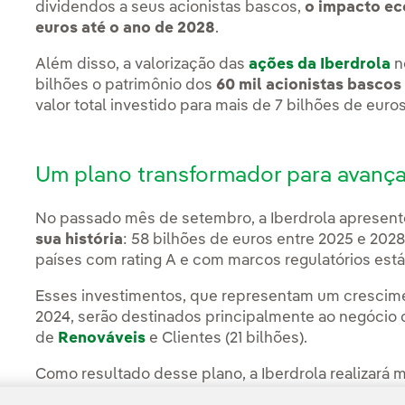
dividendos a seus acionistas bascos,
o impacto eco
euros até o ano de 2028
.
Além disso, a valorização das
ações da Iberdrola
n
bilhões o patrimônio dos
60 mil acionistas bascos
valor total investido para mais de 7 bilhões de euros
Um plano transformador para avança
No passado mês de setembro, a Iberdrola apresen
sua história
: 58 bilhões de euros entre 2025 e 20
países com rating A e com marcos regulatórios estáve
Esses investimentos, que representam um crescime
2024, serão destinados principalmente ao negócio d
de
Renováveis
e Clientes (21 bilhões).
Como resultado desse plano, a Iberdrola realizará m
dos próximos quatro anos. O Grupo seguirá avanç