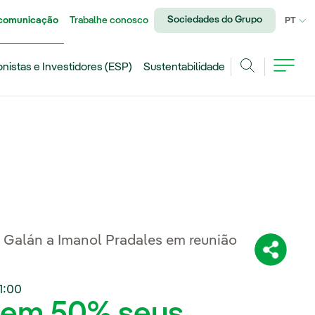
Sociedades do Grupo
 comunicação
Trabalhe conosco
IDI
PT
onistas e Investidores (ESP)
Sustentabilidade
Achar
o Galán a Imanol Pradales em reunião
Compartil
1:00
á em 50% seus